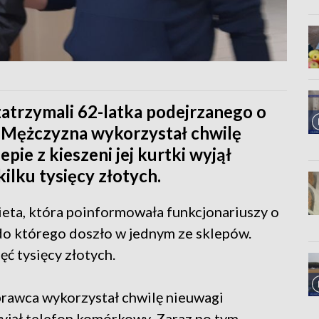
zatrzymali 62-latka podejrzanego o
. Mężczyzna wykorzystał chwilę
pie z kieszeni jej kurtki wyjął
ilku tysięcy złotych.
bieta, która poinformowała funkcjonariuszy o
do którego doszło w jednym ze sklepów.
ć tysięcy złotych.
prawca wykorzystał chwilę nieuwagi
 wyjął telefon komórkowy. Zaraz po tym