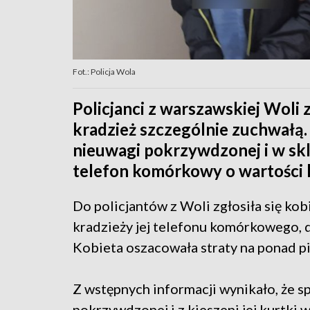
Fot.: Policja Wola
Policjanci z warszawskiej Woli 
kradzież szczególnie zuchwałą
nieuwagi pokrzywdzonej i w skle
telefon komórkowy o wartości k
Do policjantów z Woli zgłosiła się ko
kradzieży jej telefonu komórkowego, 
Kobieta oszacowała straty na ponad pię
Z wstępnych informacji wynikało, że s
pokrzywdzonej i z kieszeni jej kurtki