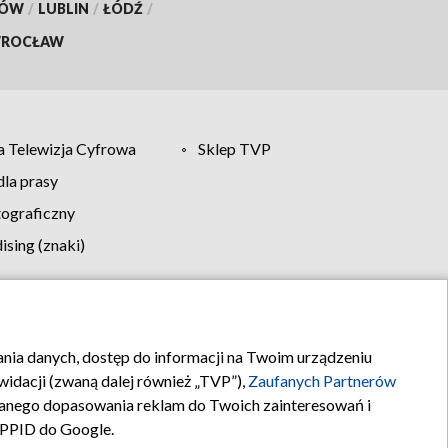
KÓW
/
LUBLIN
/
ŁÓDŹ
/
ROCŁAW
 Telewizja Cyfrowa
Sklep TVP
la prasy
tograficzny
sing (znaki)
klamy
Kontakt
rania danych, dostęp do informacji na Twoim urządzeniu
idacji (zwaną dalej również „TVP”),
Zaufanych Partnerów
anego dopasowania reklam do Twoich zainteresowań i
a PPID do Google.