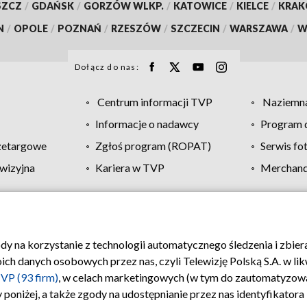
SZCZ
/
GDAŃSK
/
GORZÓW WLKP.
/
KATOWICE
/
KIELCE
/
KRA
N
/
OPOLE
/
POZNAŃ
/
RZESZÓW
/
SZCZECIN
/
WARSZAWA
/
W
Dołącz do nas:
Centrum informacji TVP
Naziemna
Informacje o nadawcy
Program d
zetargowe
Zgłoś program (ROPAT)
Serwis fo
wizyjna
Kariera w TVP
Merchandi
Polityka prywatności
Moje zgody
Pomoc
Biuro re
ody na korzystanie z technologii automatycznego śledzenia i zbie
 danych osobowych przez nas, czyli Telewizję Polską S.A. w likw
VP (93 firm)
, w celach marketingowych (w tym do zautomatyzow
 poniżej, a także zgody na udostępnianie przez nas identyfikator