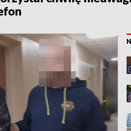
lefon
N