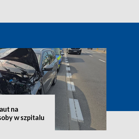
aut na
oby w szpitalu