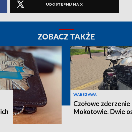
UDOSTĘPNIJ NA X
ZOBACZ TAKŻE
WARSZAWA
Czołowe zderzenie 
ich
Mokotowie. Dwie os