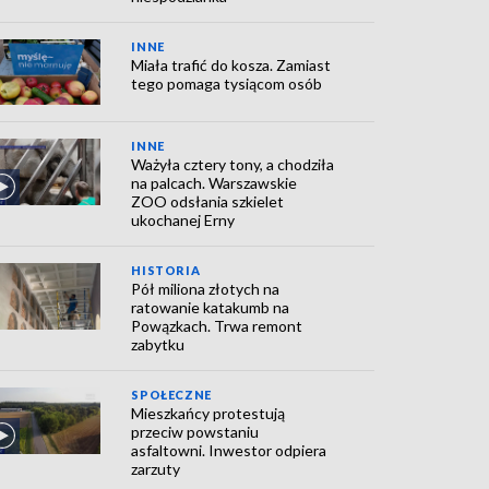
INNE
Miała trafić do kosza. Zamiast
tego pomaga tysiącom osób
INNE
Ważyła cztery tony, a chodziła
na palcach. Warszawskie
ZOO odsłania szkielet
ukochanej Erny
HISTORIA
Pół miliona złotych na
ratowanie katakumb na
Powązkach. Trwa remont
zabytku
SPOŁECZNE
Mieszkańcy protestują
przeciw powstaniu
asfaltowni. Inwestor odpiera
zarzuty