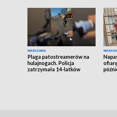
WARSZAWA
WARSZ
Plaga patostreamerów na
Napas
hulajnogach. Policja
ofiar
zatrzymała 14-latków
późnie