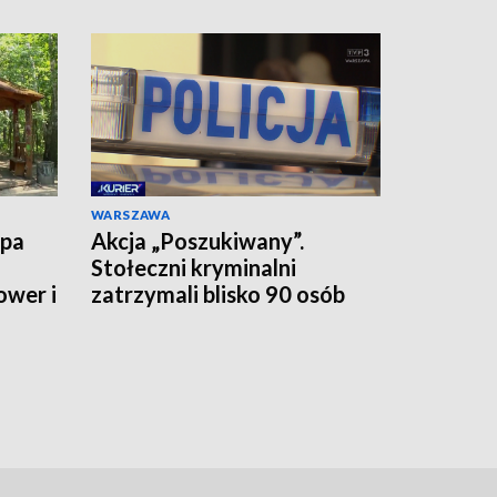
WARSZAWA
upa
Akcja „Poszukiwany”.
Stołeczni kryminalni
ower i
zatrzymali blisko 90 osób
jednego dnia