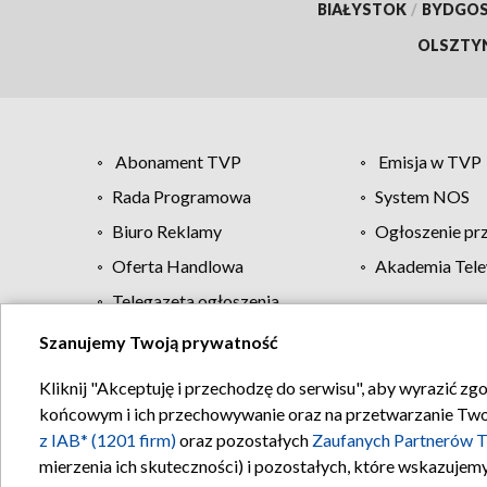
BIAŁYSTOK
/
BYDGO
OLSZTY
Abonament TVP
Emisja w TVP
Rada Programowa
System NOS
Biuro Reklamy
Ogłoszenie pr
Oferta Handlowa
Akademia Tele
Telegazeta ogłoszenia
Szanujemy Twoją prywatność
Regulamin TVP
Kliknij "Akceptuję i przechodzę do serwisu", aby wyrazić zg
końcowym i ich przechowywanie oraz na przetwarzanie Twoich
z IAB* (1201 firm)
oraz pozostałych
Zaufanych Partnerów T
mierzenia ich skuteczności) i pozostałych, które wskazujemy