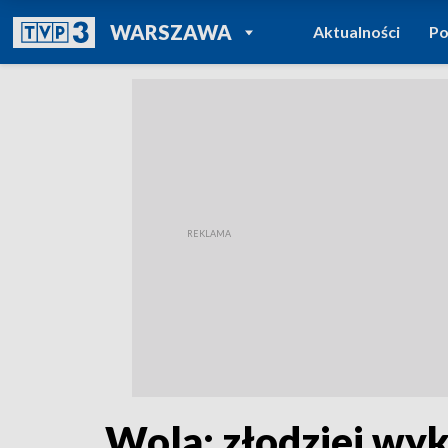
POWRÓT DO
WARSZAWA
Aktualności
Po
TVP REGIONY
Wola: złodziej wyk