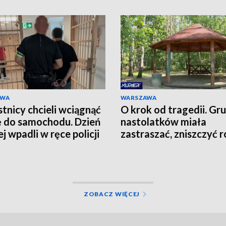
AWA
WARSZAWA
tnicy chcieli wciągnąć
O krok od tragedii. Gr
ę do samochodu. Dzień
nastolatków miała
j wpadli w ręce policji
zastraszać, zniszczyć r
grozić nożem
ZOBACZ WIĘCEJ