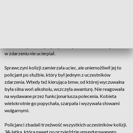
Funkcjonariusze natychmiast pojechali na miejsce. Okazało
się, że kierująca bmw na skrzyżowaniu dróg nie ustąpiła
pierwszeństwa przejazdu prawidłowo jadącemu kierowcy
kii, tym samym zmuszając go do gwałtownego hamowania, w
wyniku czego jadący za nim 22-latek również pojazdem
marki Kia uderzył w tył jego pojazdu. Natomiast kierująca
bmw zatrzymała się w przydrożnym rowie. Na szczęście nikt
w zdarzeniu nie ucierpiał.
Sprawczyni kolizji zamierzała uciec, ale uniemożliwił jej to
policjant po służbie, który był jednym z uczestników
zdarzenia. Wtedy też kierująca bmw, od której wyczuwalna
była silna woń alkoholu, wszczęła awanturę. Nie reagowała
na wydawane przez funkcjonariusza polecenia. Kobieta
wielokrotnie go popychała, szarpała i wyzywała słowami
wulgarnymi.
Policjanci zbadali trzeźwość wszystkich uczestników kolizji.
34-latka, która nawet po przyjeździe umundurowanego