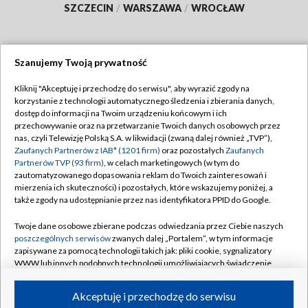
SZCZECIN
/
WARSZAWA
/
WROCŁAW
Szanujemy Twoją prywatność
Dołącz do nas:
Kliknij "Akceptuję i przechodzę do serwisu", aby wyrazić zgody na
korzystanie z technologii automatycznego śledzenia i zbierania danych,
TVP
dostęp do informacji na Twoim urządzeniu końcowym i ich
Abonament TVP
przechowywanie oraz na przetwarzanie Twoich danych osobowych przez
Regulamin TVP
nas, czyli Telewizję Polską S.A. w likwidacji (zwaną dalej również „TVP”),
Emisja w TVP
Polityka prywatności
Zaufanych Partnerów z IAB* (1201 firm)
oraz pozostałych
Zaufanych
Partnerów TVP (93 firm)
, w celach marketingowych (w tym do
Centrum informacji TVP
Moje zgody
zautomatyzowanego dopasowania reklam do Twoich zainteresowań i
mierzenia ich skuteczności) i pozostałych, które wskazujemy poniżej, a
Naziemna Telewizja Cyfrowa
Pomoc
także zgody na udostępnianie przez nas identyfikatora PPID do Google.
Sklep TVP
Biuro reklamy
Twoje dane osobowe zbierane podczas odwiedzania przez Ciebie naszych
Rada Programowa
Kontakt
poszczególnych serwisów
zwanych dalej „Portalem”, w tym informacje
zapisywane za pomocą technologii takich jak: pliki cookie, sygnalizatory
System NOS
WWW lub innych podobnych technologii umożliwiających świadczenie
dopasowanych i bezpiecznych usług, personalizację treści oraz reklam,
Informacje o nadawcy
Kanały
udostępnianie funkcji mediów społecznościowych oraz analizowanie
Akceptuję i przechodzę do serwisu
ruchu w Internecie.
Program dla prasy