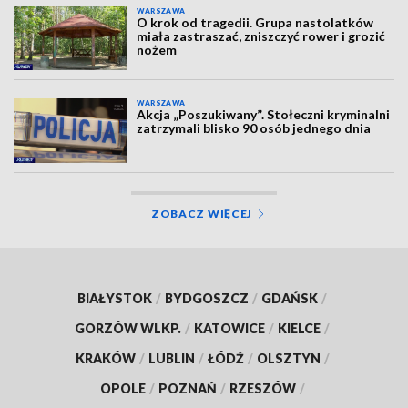
WARSZAWA
O krok od tragedii. Grupa nastolatków
miała zastraszać, zniszczyć rower i grozić
nożem
WARSZAWA
Akcja „Poszukiwany”. Stołeczni kryminalni
zatrzymali blisko 90 osób jednego dnia
ZOBACZ WIĘCEJ
BIAŁYSTOK
/
BYDGOSZCZ
/
GDAŃSK
/
GORZÓW WLKP.
/
KATOWICE
/
KIELCE
/
KRAKÓW
/
LUBLIN
/
ŁÓDŹ
/
OLSZTYN
/
OPOLE
/
POZNAŃ
/
RZESZÓW
/