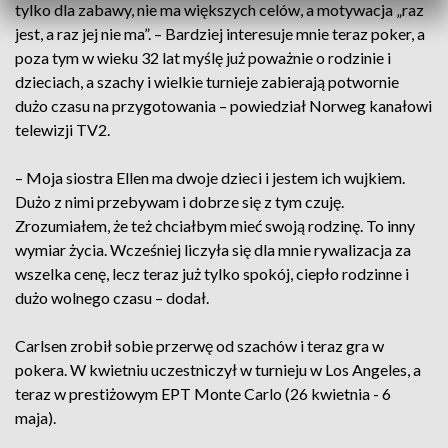
tylko dla zabawy, nie ma większych celów, a motywacja „raz
jest, a raz jej nie ma”. – Bardziej interesuje mnie teraz poker, a
poza tym w wieku 32 lat myślę już poważnie o rodzinie i
dzieciach, a szachy i wielkie turnieje zabierają potwornie
dużo czasu na przygotowania – powiedział Norweg kanałowi
telewizji TV2.
– Moja siostra Ellen ma dwoje dzieci i jestem ich wujkiem.
Dużo z nimi przebywam i dobrze się z tym czuję.
Zrozumiałem, że też chciałbym mieć swoją rodzinę. To inny
wymiar życia. Wcześniej liczyła się dla mnie rywalizacja za
wszelka cenę, lecz teraz już tylko spokój, ciepło rodzinne i
dużo wolnego czasu – dodał.
Carlsen zrobił sobie przerwę od szachów i teraz gra w
pokera. W kwietniu uczestniczył w turnieju w Los Angeles, a
teraz w prestiżowym EPT Monte Carlo (26 kwietnia - 6
maja).