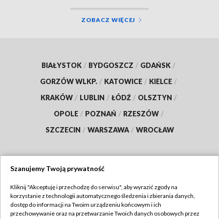
ZOBACZ WIĘCEJ
BIAŁYSTOK
/
BYDGOSZCZ
/
GDAŃSK
/
GORZÓW WLKP.
/
KATOWICE
/
KIELCE
/
KRAKÓW
/
LUBLIN
/
ŁÓDŹ
/
OLSZTYN
/
OPOLE
/
POZNAŃ
/
RZESZÓW
/
SZCZECIN
/
WARSZAWA
/
WROCŁAW
Szanujemy Twoją prywatność
Dołącz do nas:
Kliknij "Akceptuję i przechodzę do serwisu", aby wyrazić zgody na
korzystanie z technologii automatycznego śledzenia i zbierania danych,
TVP
dostęp do informacji na Twoim urządzeniu końcowym i ich
Abonament TVP
przechowywanie oraz na przetwarzanie Twoich danych osobowych przez
Regulamin TVP