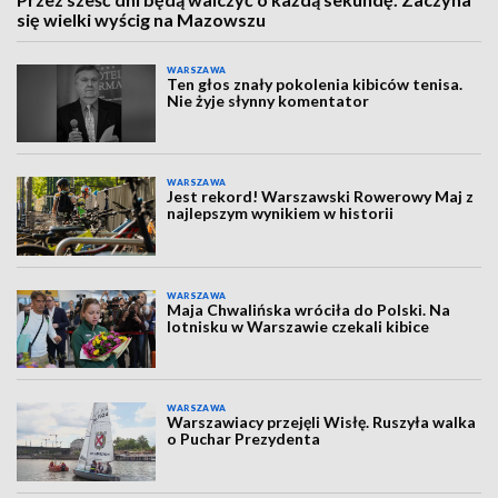
się wielki wyścig na Mazowszu
WARSZAWA
Ten głos znały pokolenia kibiców tenisa.
Nie żyje słynny komentator
WARSZAWA
Jest rekord! Warszawski Rowerowy Maj z
najlepszym wynikiem w historii
WARSZAWA
Maja Chwalińska wróciła do Polski. Na
lotnisku w Warszawie czekali kibice
WARSZAWA
Warszawiacy przejęli Wisłę. Ruszyła walka
o Puchar Prezydenta