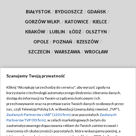
BIAŁYSTOK
/
BYDGOSZCZ
/
GDAŃSK
/
GORZÓW WLKP.
/
KATOWICE
/
KIELCE
/
KRAKÓW
/
LUBLIN
/
ŁÓDŹ
/
OLSZTYN
/
OPOLE
/
POZNAŃ
/
RZESZÓW
/
SZCZECIN
/
WARSZAWA
/
WROCŁAW
Szanujemy Twoją prywatność
Dołącz do nas:
Kliknij "Akceptuję i przechodzę do serwisu", aby wyrazić zgody na
korzystanie z technologii automatycznego śledzenia i zbierania danych,
TVP
dostęp do informacji na Twoim urządzeniu końcowym i ich
Abonament TVP
przechowywanie oraz na przetwarzanie Twoich danych osobowych przez
Regulamin TVP
nas, czyli Telewizję Polską S.A. w likwidacji (zwaną dalej również „TVP”),
Emisja w TVP
Polityka prywatności
Zaufanych Partnerów z IAB* (1201 firm)
oraz pozostałych
Zaufanych
Partnerów TVP (93 firm)
, w celach marketingowych (w tym do
Centrum informacji TVP
Moje zgody
zautomatyzowanego dopasowania reklam do Twoich zainteresowań i
mierzenia ich skuteczności) i pozostałych, które wskazujemy poniżej, a
Naziemna Telewizja Cyfrowa
Pomoc