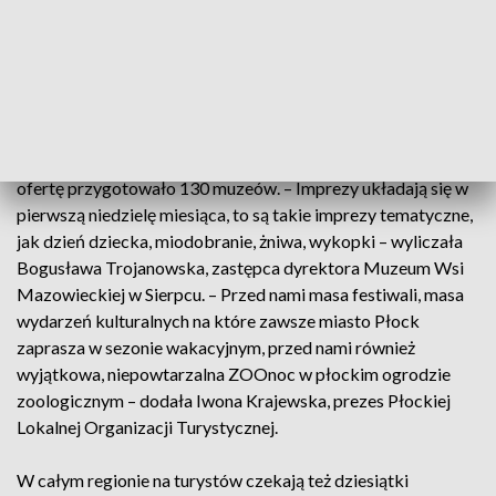
Mazowsza i tutaj zachęcam do zwiedzania, poznawania
Mazowsza poprzez właśnie historię industrialnego
Mazowsza – mówiła Izabela Stelmańska, prezes
Mazowieckiej Regionalnej Organizacji Turystycznej.
Mazowsze to kilkaset miejsc historycznych, tysiące
hektarów lasów, malownicze jeziora i rzeki. W regionie
ofertę przygotowało 130 muzeów. – Imprezy układają się w
pierwszą niedzielę miesiąca, to są takie imprezy tematyczne,
jak dzień dziecka, miodobranie, żniwa, wykopki – wyliczała
Bogusława Trojanowska, zastępca dyrektora Muzeum Wsi
Mazowieckiej w Sierpcu. – Przed nami masa festiwali, masa
wydarzeń kulturalnych na które zawsze miasto Płock
zaprasza w sezonie wakacyjnym, przed nami również
wyjątkowa, niepowtarzalna ZOOnoc w płockim ogrodzie
zoologicznym – dodała Iwona Krajewska, prezes Płockiej
Lokalnej Organizacji Turystycznej.
W całym regionie na turystów czekają też dziesiątki