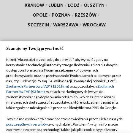
KRAKÓW
/
LUBLIN
/
ŁÓDŹ
/
OLSZTYN
/
OPOLE
/
POZNAŃ
/
RZESZÓW
/
SZCZECIN
/
WARSZAWA
/
WROCŁAW
Szanujemy Twoją prywatność
Dołącz do nas:
Kliknij "Akceptuję i przechodzę do serwisu", aby wyrazić zgody na
korzystanie z technologii automatycznego śledzenia i zbierania danych,
TVP
dostęp do informacji na Twoim urządzeniu końcowym i ich
Abonament TVP
przechowywanie oraz na przetwarzanie Twoich danych osobowych przez
Regulamin TVP
nas, czyli Telewizję Polską S.A. w likwidacji (zwaną dalej również „TVP”),
Emisja w TVP
Polityka prywatności
Zaufanych Partnerów z IAB* (1201 firm)
oraz pozostałych
Zaufanych
Partnerów TVP (93 firm)
, w celach marketingowych (w tym do
Centrum informacji TVP
Moje zgody
zautomatyzowanego dopasowania reklam do Twoich zainteresowań i
mierzenia ich skuteczności) i pozostałych, które wskazujemy poniżej, a
Naziemna Telewizja Cyfrowa
Pomoc
także zgody na udostępnianie przez nas identyfikatora PPID do Google.
Sklep TVP
Biuro reklamy
Twoje dane osobowe zbierane podczas odwiedzania przez Ciebie naszych
Rada Programowa
Kontakt
poszczególnych serwisów
zwanych dalej „Portalem”, w tym informacje
zapisywane za pomocą technologii takich jak: pliki cookie, sygnalizatory
System NOS