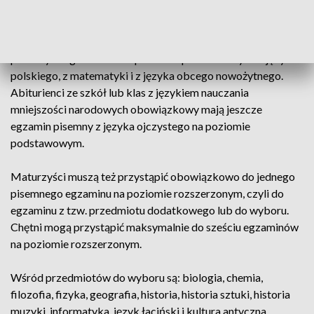
Nowy format egzaminów maturalnych
Maturzysta musi przystąpić do trzech obowiązkowych
pisemnych egzaminów na poziomie podstawowym: z języka
polskiego, z matematyki i z języka obcego nowożytnego.
Abiturienci ze szkół lub klas z językiem nauczania
mniejszości narodowych obowiązkowy mają jeszcze
egzamin pisemny z języka ojczystego na poziomie
podstawowym.
Maturzyści muszą też przystąpić obowiązkowo do jednego
pisemnego egzaminu na poziomie rozszerzonym, czyli do
egzaminu z tzw. przedmiotu dodatkowego lub do wyboru.
Chętni mogą przystąpić maksymalnie do sześciu egzaminów
na poziomie rozszerzonym.
Wśród przedmiotów do wyboru są: biologia, chemia,
filozofia, fizyka, geografia, historia, historia sztuki, historia
muzyki, informatyka, język łaciński i kultura antyczna,