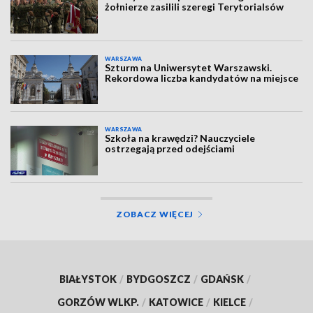
żołnierze zasilili szeregi Terytorialsów
WARSZAWA
Szturm na Uniwersytet Warszawski.
Rekordowa liczba kandydatów na miejsce
WARSZAWA
Szkoła na krawędzi? Nauczyciele
ostrzegają przed odejściami
ZOBACZ WIĘCEJ
BIAŁYSTOK
/
BYDGOSZCZ
/
GDAŃSK
/
GORZÓW WLKP.
/
KATOWICE
/
KIELCE
/