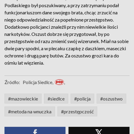
Podlaskiego był poszukiwany, a przy zatrzymaniu podał
funkcjonariuszom dane swojego brata, chcąc zrzucić na
niego odpowiedzialność za popełnione przestępstwo.
Dodatkowo policjanci znaleźli przy nim niewielkie ilości
narkotyków. Oszust dobrze się przygotował, by po
przestępstwie od razu zmienić swój wizerunek. Miał na sobie
dwie pary spodni, a w plecaku czapkę z daszkiem, maseczki
ochronne i drugą parę butów. Za oszustwo grozi kara do
ośmiu lat więzienia.
Źródło:
Policja Siedlce,
,
#mazowieckie
#siedlce
#policja
#oszustwo
#metoda na wnuczka
#przestępczość