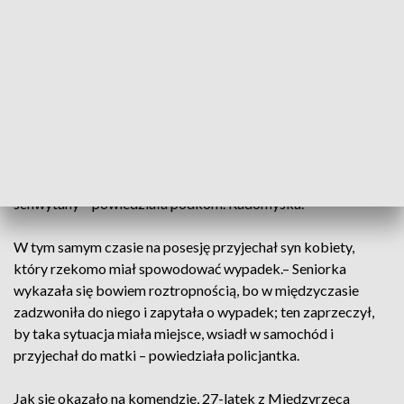
śledczego. – Poinformował on mieszkankę Siedlec, że jej syn
potrącił kobietę w ciąży, że i grozi mu za to więzienie;
jedynym ratunkiem miało być wpłacenie kaucji –
zrelacjonowała rzeczniczka.
W umówionym czasie nieznany mężczyzna pojawił się na
posesji seniorki, by odebrać gotówkę na kaucję. – Jego
zachowanie wzbudziło podejrzenie sąsiada. Podszedł on do
nieznajomego, a ten zaczął uciekać. Szybko został jednak
schwytany – powiedziała podkom. Radomyska.
W tym samym czasie na posesję przyjechał syn kobiety,
który rzekomo miał spowodować wypadek.– Seniorka
wykazała się bowiem roztropnością, bo w międzyczasie
zadzwoniła do niego i zapytała o wypadek; ten zaprzeczył,
by taka sytuacja miała miejsce, wsiadł w samochód i
przyjechał do matki – powiedziała policjantka.
Jak się okazało na komendzie, 27-latek z Międzyrzeca