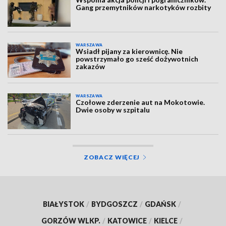
Gang przemytników narkotyków rozbity
WARSZAWA
Wsiadł pijany za kierownicę. Nie
powstrzymało go sześć dożywotnich
zakazów
WARSZAWA
Czołowe zderzenie aut na Mokotowie.
Dwie osoby w szpitalu
ZOBACZ WIĘCEJ
BIAŁYSTOK
/
BYDGOSZCZ
/
GDAŃSK
/
GORZÓW WLKP.
/
KATOWICE
/
KIELCE
/