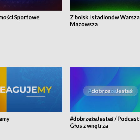
ości Sportowe
Z boisk i stadionów Warsza
Mazowsza
jemy
#dobrzeżeJesteś / Podcast 
Głos z wnętrza