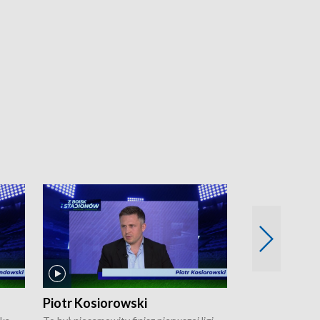
Piotr Kosiorowski
Tomasz Mat