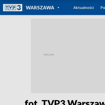
POWRÓT DO
WARSZAWA
Aktualności
Po
TVP REGIONY
fot. TVP3 Warsza