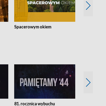
Spacerowym okiem
Filmowe spo
81. rocznica wybuchu
Retro Wawa