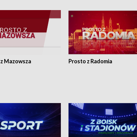
 z Mazowsza
Prosto z Radomia