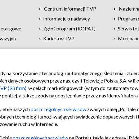
Centrum informacji TVP
Naziemna
Informacje o nadawcy
Program d
zetargowe
Zgłoś program (ROPAT)
Serwis fo
wizyjna
Kariera w TVP
Merchandi
Polityka prywatności
Moje zgody
Pomoc
Biuro re
ody na korzystanie z technologii automatycznego śledzenia i zbie
 danych osobowych przez nas, czyli Telewizję Polską S.A. w likw
VP (93 firm)
, w celach marketingowych (w tym do zautomatyzow
 poniżej, a także zgody na udostępnianie przez nas identyfikator
Ciebie naszych
poszczególnych serwisów
zwanych dalej „Portalem
obnych technologii umożliwiających świadczenie dopasowanych i be
zowanie ruchu w Internecie.
Ciebie
poszczególnych serwisów
na Portalu, takie jak adresy IP, 