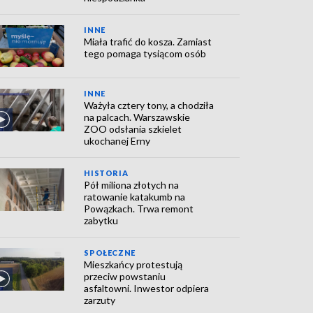
INNE
Miała trafić do kosza. Zamiast
tego pomaga tysiącom osób
INNE
Ważyła cztery tony, a chodziła
na palcach. Warszawskie
ZOO odsłania szkielet
ukochanej Erny
HISTORIA
Pół miliona złotych na
ratowanie katakumb na
Powązkach. Trwa remont
zabytku
SPOŁECZNE
Mieszkańcy protestują
przeciw powstaniu
asfaltowni. Inwestor odpiera
zarzuty