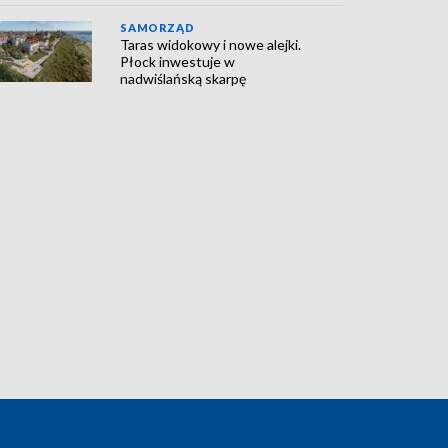
SAMORZĄD
Taras widokowy i nowe alejki.
Płock inwestuje w
nadwiślańską skarpę