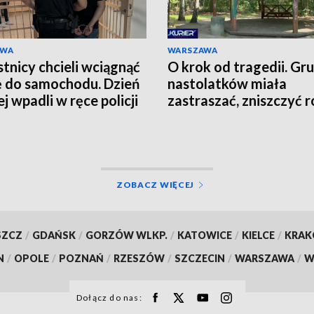
AWA
WARSZAWA
tnicy chcieli wciągnąć
O krok od tragedii. Gr
ę do samochodu. Dzień
nastolatków miała
j wpadli w ręce policji
zastraszać, zniszczyć r
grozić nożem
ZOBACZ WIĘCEJ
SZCZ
/
GDAŃSK
/
GORZÓW WLKP.
/
KATOWICE
/
KIELCE
/
KRA
N
/
OPOLE
/
POZNAŃ
/
RZESZÓW
/
SZCZECIN
/
WARSZAWA
/
W
Dołącz do nas: