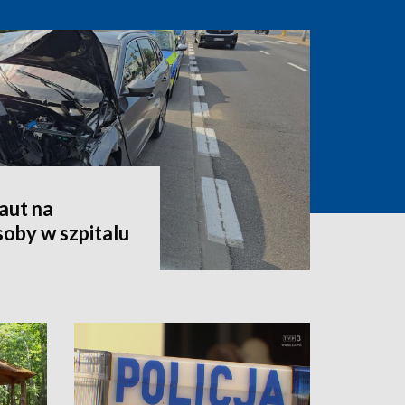
aut na
oby w szpitalu