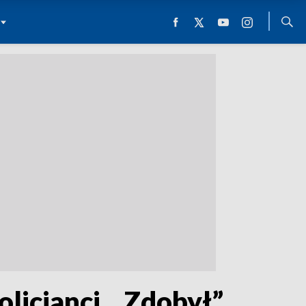
olicjanci. „Zdobył”