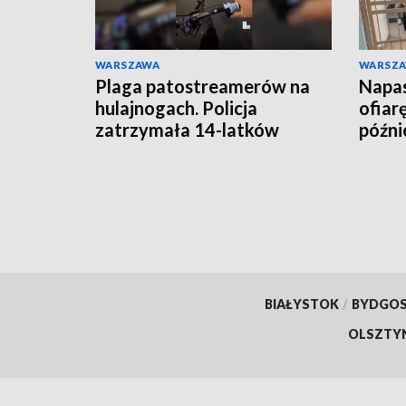
WARSZAWA
WARSZ
Plaga patostreamerów na
Napas
hulajnogach. Policja
ofiar
zatrzymała 14-latków
późnie
BIAŁYSTOK
/
BYDGO
OLSZTY