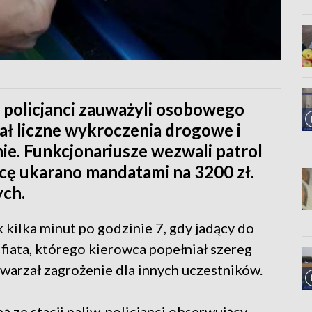
 policjanci zauważyli osobowego
iał liczne wykroczenia drogowe i
ie. Funkcjonariusze wezwali patrol
cę ukarano mandatami na 3200 zł.
ych.
kilka minut po godzinie 7, gdy jadący do
fiata, którego kierowca popełniał szereg
arzał zagrożenie dla innych uczestników.
 ze stacji paliw, policjanci obserwujący