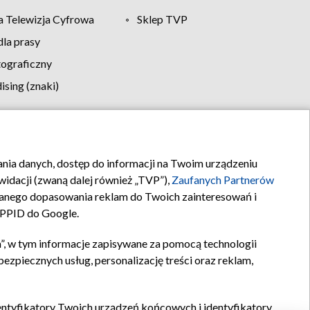
 Telewizja Cyfrowa
Sklep TVP
la prasy
tograficzny
sing (znaki)
klamy
Kontakt
rania danych, dostęp do informacji na Twoim urządzeniu
idacji (zwaną dalej również „TVP”),
Zaufanych Partnerów
anego dopasowania reklam do Twoich zainteresowań i
a PPID do Google.
”, w tym informacje zapisywane za pomocą technologii
zpiecznych usług, personalizację treści oraz reklam,
identyfikatory Twoich urządzeń końcowych i identyfikatory