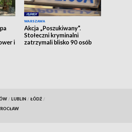
WARSZAWA
upa
Akcja „Poszukiwany”.
Stołeczni kryminalni
ower i
zatrzymali blisko 90 osób
jednego dnia
KÓW
/
LUBLIN
/
ŁÓDŹ
/
ROCŁAW