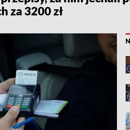
h za 3200 zł
N