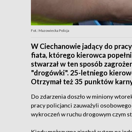
Fot.: Mazowiecka Policja
W Ciechanowie jadący do pracy
fiata, którego kierowca popełn
stwarzał w ten sposób zagrożen
"drogówki". 25-letniego kierow
Otrzymał też 35 punktów karn
Do zdarzenia doszło w miniony wtorek 
pracy policjanci zauważyli osobowego 
wykroczeń w ruchu drogowym czym stw
Kiedy mężczyzna zjechał autem na jedną