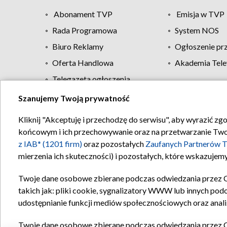
Abonament TVP
Emisja w TVP
Rada Programowa
System NOS
Biuro Reklamy
Ogłoszenie pr
Oferta Handlowa
Akademia Tele
Telegazeta ogłoszenia
Szanujemy Twoją prywatność
Regulamin TVP
Kliknij "Akceptuję i przechodzę do serwisu", aby wyrazić zg
końcowym i ich przechowywanie oraz na przetwarzanie Twoich
z IAB* (1201 firm)
oraz pozostałych
Zaufanych Partnerów T
mierzenia ich skuteczności) i pozostałych, które wskazujemy
Twoje dane osobowe zbierane podczas odwiedzania przez 
takich jak: pliki cookie, sygnalizatory WWW lub innych pod
udostępnianie funkcji mediów społecznościowych oraz anali
Twoje dane osobowe zbierane podczas odwiedzania przez 