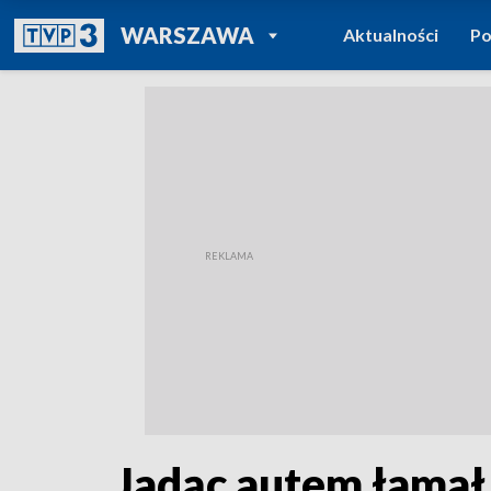
POWRÓT DO
WARSZAWA
Aktualności
Po
TVP REGIONY
Jadąc autem łamał p