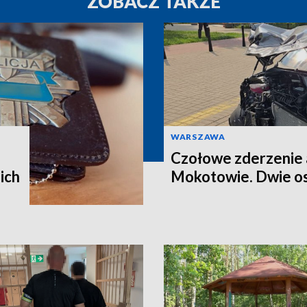
ZOBACZ TAKŻE
WARSZAWA
Czołowe zderzenie 
ich
Mokotowie. Dwie os