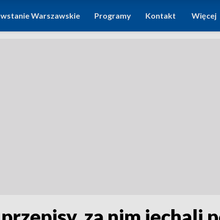
wstanie Warszawskie
Programy
Kontakt
Więcej
rzepisy, za nim jechali p