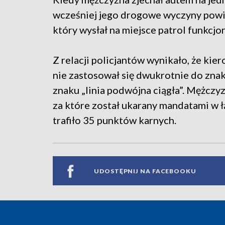
wcześniej jego drogowe wyczyny powi
który wysłał na miejsce patrol funkcj
Z relacji policjantów wynikało, że kie
nie zastosował się dwukrotnie do zna
znaku „linia podwójna ciągła”. Mężczy
za które został ukarany mandatami w ł
trafiło 35 punktów karnych.
UDOSTĘPNIJ NA FACEBOOKU