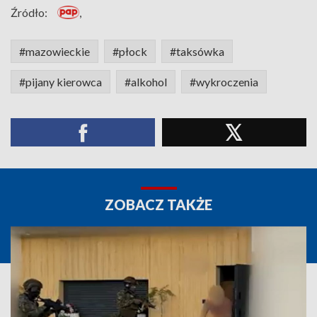
Źródło:
,
#mazowieckie
#płock
#taksówka
#pijany kierowca
#alkohol
#wykroczenia
ZOBACZ TAKŻE