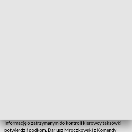
Głowackiej, do zdarzenia doszło w czwartek ok. godz. 3.
Operator monitoringu miejskiego zauważył kierującego
taksówką, który jechał pod prąd ul. Bielską - pracownik
monitoringu zwrócił także uwagę na sposób jazdy kierowcy,
podejrzewając, że może on być pod wpływem alkoholu.
Informację o audi jadącym pod prąd jedną z głównych ulic
Płocka przekazano Komendzie Miejskiej Policji, podając
markę samochodu i numery rejestracyjne taksówki - po kilku
minutach jeden z policyjnych patroli na pobliskiej ul.
Kobylińskiego zauważył opisane w zgłoszeniu auto i
zatrzymał kierowcę do kontroli drogowej. Okazało się, jak
podała rzeczniczka straży miejskiej, że mężczyzna miał w
organizmie 1,24 promila alkoholu.
Policja potwierdza okoliczności
Informację o zatrzymanym do kontroli kierowcy taksówki
potwierdził podkom. Dariusz Mroczkowski z Komendy