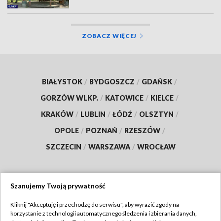
ZOBACZ WIĘCEJ
BIAŁYSTOK
/
BYDGOSZCZ
/
GDAŃSK
/
GORZÓW WLKP.
/
KATOWICE
/
KIELCE
/
KRAKÓW
/
LUBLIN
/
ŁÓDŹ
/
OLSZTYN
/
OPOLE
/
POZNAŃ
/
RZESZÓW
/
SZCZECIN
/
WARSZAWA
/
WROCŁAW
Szanujemy Twoją prywatność
Dołącz do nas:
Kliknij "Akceptuję i przechodzę do serwisu", aby wyrazić zgody na
korzystanie z technologii automatycznego śledzenia i zbierania danych,
TVP