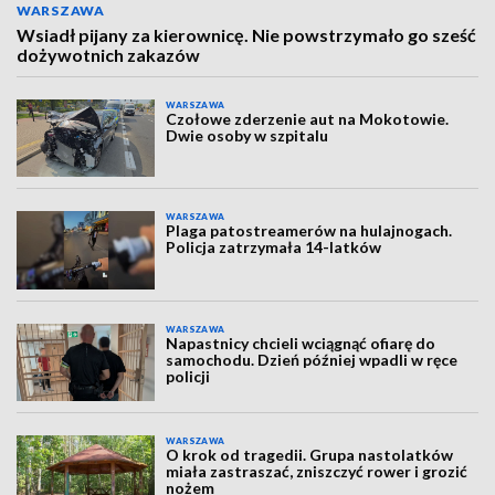
WARSZAWA
Wsiadł pijany za kierownicę. Nie powstrzymało go sześć
dożywotnich zakazów
WARSZAWA
Czołowe zderzenie aut na Mokotowie.
Dwie osoby w szpitalu
WARSZAWA
Plaga patostreamerów na hulajnogach.
Policja zatrzymała 14-latków
WARSZAWA
Napastnicy chcieli wciągnąć ofiarę do
samochodu. Dzień później wpadli w ręce
policji
WARSZAWA
O krok od tragedii. Grupa nastolatków
miała zastraszać, zniszczyć rower i grozić
nożem