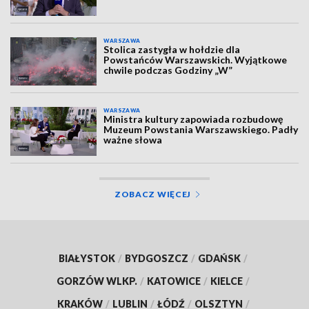
WARSZAWA
Stolica zastygła w hołdzie dla
Powstańców Warszawskich. Wyjątkowe
chwile podczas Godziny „W”
WARSZAWA
Ministra kultury zapowiada rozbudowę
Muzeum Powstania Warszawskiego. Padły
ważne słowa
ZOBACZ WIĘCEJ
BIAŁYSTOK
/
BYDGOSZCZ
/
GDAŃSK
/
GORZÓW WLKP.
/
KATOWICE
/
KIELCE
/
KRAKÓW
/
LUBLIN
/
ŁÓDŹ
/
OLSZTYN
/