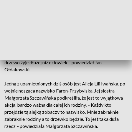
poświęcone jest osobie, o której wspomnienia zostały
nagrane i udostępnione w internecie.
Jak powiedział dyrektor Muzeum Powstania
Warszawskiego Jan Ołdakowski, drzewa to symbole
pamięci, które potrafią opowiadać o historii danego
człowieka przez wiele pokoleń. – Już od starożytności
drzewo było traktowane jako symbol pamięci, ponieważ
drzewo żyje dłużej niż człowiek – powiedział Jan
Ołdakowski.
Jedną z upamiętnionych dziś osób jest Alicja Lili Iwańska, po
wojnie nosząca nazwisko Faron-Przybylska. Jej siostra
Małgorzata Szczawińska podkreśliła, że jest to wyjątkowa
akcja, bardzo ważna dla całej ich rodziny. – Każdy kto
przejdzie tą alejką zobaczy to nazwisko. Mnie zabraknie,
zabraknie rodziny a to drzewko będzie. To jest taka duża
rzecz – powiedziała Małgorzata Szczawińska.