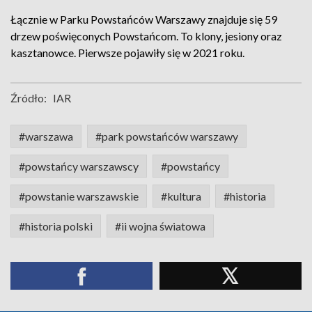
Łącznie w Parku Powstańców Warszawy znajduje się 59
drzew poświęconych Powstańcom. To klony, jesiony oraz
kasztanowce. Pierwsze pojawiły się w 2021 roku.
Źródło:
IAR
#warszawa
#park powstańców warszawy
#powstańcy warszawscy
#powstańcy
#powstanie warszawskie
#kultura
#historia
#historia polski
#ii wojna światowa