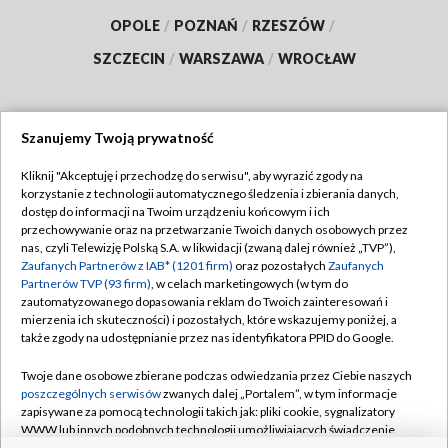
OPOLE
/
POZNAŃ
/
RZESZÓW
/
SZCZECIN
/
WARSZAWA
/
WROCŁAW
Szanujemy Twoją prywatność
Dołącz do nas:
Kliknij "Akceptuję i przechodzę do serwisu", aby wyrazić zgody na
korzystanie z technologii automatycznego śledzenia i zbierania danych,
TVP
dostęp do informacji na Twoim urządzeniu końcowym i ich
Abonament TVP
przechowywanie oraz na przetwarzanie Twoich danych osobowych przez
Regulamin TVP
nas, czyli Telewizję Polską S.A. w likwidacji (zwaną dalej również „TVP”),
Emisja w TVP
Polityka prywatności
Zaufanych Partnerów z IAB* (1201 firm)
oraz pozostałych
Zaufanych
Partnerów TVP (93 firm)
, w celach marketingowych (w tym do
Centrum informacji TVP
Moje zgody
zautomatyzowanego dopasowania reklam do Twoich zainteresowań i
mierzenia ich skuteczności) i pozostałych, które wskazujemy poniżej, a
Naziemna Telewizja Cyfrowa
Pomoc
także zgody na udostępnianie przez nas identyfikatora PPID do Google.
Sklep TVP
Biuro reklamy
Twoje dane osobowe zbierane podczas odwiedzania przez Ciebie naszych
Rada Programowa
Kontakt
poszczególnych serwisów
zwanych dalej „Portalem”, w tym informacje
zapisywane za pomocą technologii takich jak: pliki cookie, sygnalizatory
System NOS
WWW lub innych podobnych technologii umożliwiających świadczenie
dopasowanych i bezpiecznych usług, personalizację treści oraz reklam,