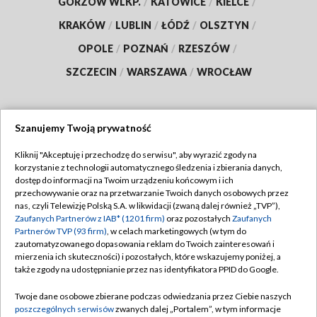
GORZÓW WLKP.
/
KATOWICE
/
KIELCE
/
KRAKÓW
/
LUBLIN
/
ŁÓDŹ
/
OLSZTYN
/
OPOLE
/
POZNAŃ
/
RZESZÓW
/
SZCZECIN
/
WARSZAWA
/
WROCŁAW
Szanujemy Twoją prywatność
Dołącz do nas:
Kliknij "Akceptuję i przechodzę do serwisu", aby wyrazić zgody na
korzystanie z technologii automatycznego śledzenia i zbierania danych,
TVP
dostęp do informacji na Twoim urządzeniu końcowym i ich
Abonament TVP
przechowywanie oraz na przetwarzanie Twoich danych osobowych przez
Regulamin TVP
nas, czyli Telewizję Polską S.A. w likwidacji (zwaną dalej również „TVP”),
Emisja w TVP
Polityka prywatności
Zaufanych Partnerów z IAB* (1201 firm)
oraz pozostałych
Zaufanych
Partnerów TVP (93 firm)
, w celach marketingowych (w tym do
Centrum informacji TVP
Moje zgody
zautomatyzowanego dopasowania reklam do Twoich zainteresowań i
mierzenia ich skuteczności) i pozostałych, które wskazujemy poniżej, a
Naziemna Telewizja Cyfrowa
Pomoc
także zgody na udostępnianie przez nas identyfikatora PPID do Google.
Sklep TVP
Biuro reklamy
Twoje dane osobowe zbierane podczas odwiedzania przez Ciebie naszych
Rada Programowa
Kontakt
poszczególnych serwisów
zwanych dalej „Portalem”, w tym informacje