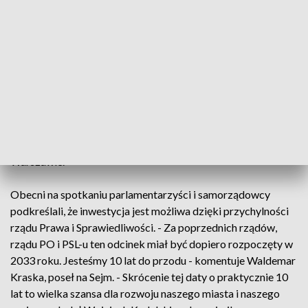
powiedział Tobiasz Bocheński, wojewoda mazowiecki.
Na odcinku pomiędzy węzłem Siedlce Południe (Swoboda) a
rejonem miejscowości Malinowiec powstanie 19
kilometrowy odcinek autostrady. Wybudowany zostanie też
węzeł Siedlce Wschód (Borki). - Wartość tego zadania to 700
mln złotych. Będzie to autostrada o dwóch pasach ruchu w
każdą stronę - dodał Jarosław Wąsowski, dyrektor oddziału
Generalnej Dyrekcji Dróg Krajowych i Autostrad w
Warszawie.
Obecni na spotkaniu parlamentarzyści i samorządowcy
podkreślali, że inwestycja jest możliwa dzięki przychylności
rządu Prawa i Sprawiedliwości. - Za poprzednich rządów,
rządu PO i PSL-u ten odcinek miał być dopiero rozpoczęty w
2033 roku. Jesteśmy 10 lat do przodu - komentuje Waldemar
Kraska, poseł na Sejm. - Skrócenie tej daty o praktycznie 10
lat to wielka szansa dla rozwoju naszego miasta i naszego