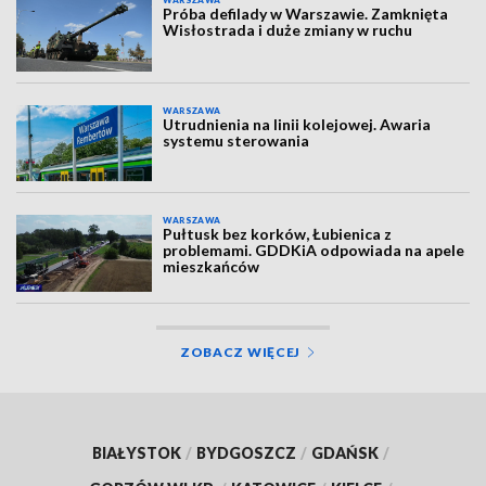
WARSZAWA
Próba defilady w Warszawie. Zamknięta
Wisłostrada i duże zmiany w ruchu
WARSZAWA
Utrudnienia na linii kolejowej. Awaria
systemu sterowania
WARSZAWA
Pułtusk bez korków, Łubienica z
problemami. GDDKiA odpowiada na apele
mieszkańców
ZOBACZ WIĘCEJ
BIAŁYSTOK
/
BYDGOSZCZ
/
GDAŃSK
/