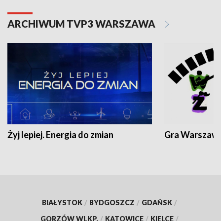
ARCHIWUM TVP3 WARSZAWA
Żyj lepiej. Energia do zmian
Gra Warszaw
BIAŁYSTOK
/
BYDGOSZCZ
/
GDAŃSK
/
GORZÓW WLKP.
/
KATOWICE
/
KIELCE
/