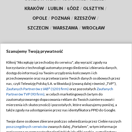
KRAKÓW
/
LUBLIN
/
ŁÓDŹ
/
OLSZTYN
/
OPOLE
/
POZNAŃ
/
RZESZÓW
/
SZCZECIN
/
WARSZAWA
/
WROCŁAW
Szanujemy Twoją prywatność
Dołącz do nas:
Kliknij "Akceptuję i przechodzę do serwisu", aby wyrazić zgody na
korzystanie z technologii automatycznego śledzenia i zbierania danych,
TVP
dostęp do informacji na Twoim urządzeniu końcowym i ich
Abonament TVP
przechowywanie oraz na przetwarzanie Twoich danych osobowych przez
Regulamin TVP
nas, czyli Telewizję Polską S.A. w likwidacji (zwaną dalej również „TVP”),
Emisja w TVP
Zaufanych Partnerów z IAB* (1201 firm)
oraz pozostałych
Zaufanych
Polityka prywatności
Partnerów TVP (93 firm)
, w celach marketingowych (w tym do
Centrum informacji TVP
Moje zgody
zautomatyzowanego dopasowania reklam do Twoich zainteresowań i
mierzenia ich skuteczności) i pozostałych, które wskazujemy poniżej, a
Naziemna Telewizja Cyfrowa
Pomoc
także zgody na udostępnianie przez nas identyfikatora PPID do Google.
Sklep TVP
Biuro reklamy
Twoje dane osobowe zbierane podczas odwiedzania przez Ciebie naszych
Rada Programowa
poszczególnych serwisów
zwanych dalej „Portalem”, w tym informacje
Kontakt
zapisywane za pomocą technologii takich jak: pliki cookie, sygnalizatory