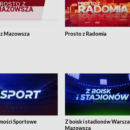
 z Mazowsza
Prosto z Radomia
ości Sportowe
Z boisk i stadionów Warsza
Mazowsza