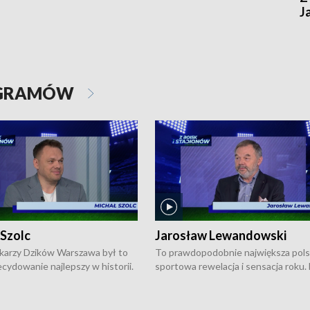
J
OGRAMÓW
 Szolc
Jarosław Lewandowski
karzy Dzików Warszawa był to
To prawdopodobnie największa pol
cydowanie najlepszy w historii.
sportowa rewelacja i sensacja roku.
pierwszy raz sięgnęli po
Chwalińska podbiła serca całej Pols
rodowe trofeum, wygrywając
kortach imienia Rolanda Garrosa w
ocno Europejską. Potem zaczęli
wielkoszlemowym turnieju French 