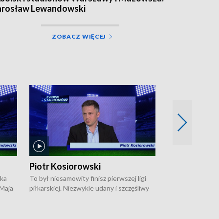
arosław Lewandowski
ZOBACZ WIĘCEJ
Piotr Kosiorowski
Tomasz Mat
ska
To był niesamowity finisz pierwszej ligi
Robert Lewandow
 Maja
piłkarskiej. Niezwykle udany i szczęśliwy
przygodę z Barc
ki na
dla Polonii Warszawa, która w ostatnich
Saternusa jest p
sekundach wywalczyła prawo gry w
Tomasz Matuszews
Open
barażach o ekstraklasę. W Magazynie
opowiada o począ