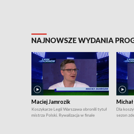
NAJNOWSZE WYDANIA PR
Maciej Jamrozik
Michał
Koszykarze Legii Warszawa obronili tytuł
Dla koszy
mistrza Polski. Rywalizacja w finale
sezon zde
ekstraklasy toczyła się do czterech
Najpierw 
zwycięstw i dopiero ostatni, siódmy mecz
międzyna
okazał się decydujący. W hali przy
Ligę Półn