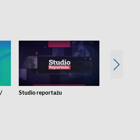
/
Studio reportażu
Eksperyment