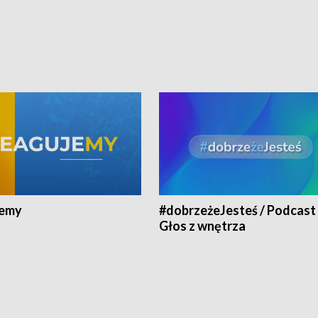
jemy
#dobrzeżeJesteś / Podcast 
Głos z wnętrza