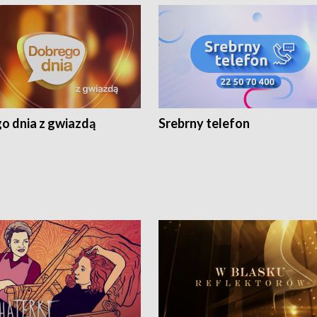
o dnia z gwiazdą
Srebrny telefon