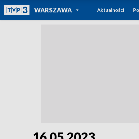
POWRÓT DO
WARSZAWA
Aktualności
Po
TVP REGIONY
16.05.2023