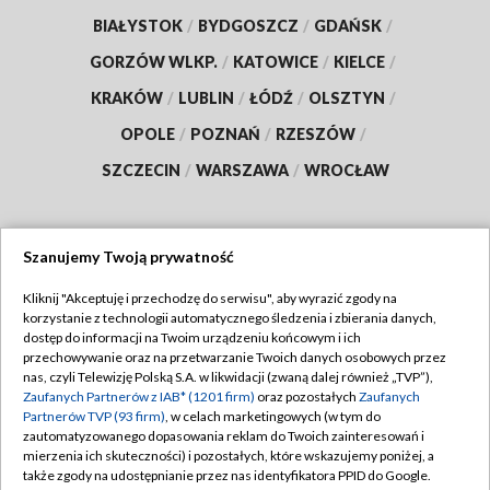
BIAŁYSTOK
/
BYDGOSZCZ
/
GDAŃSK
/
GORZÓW WLKP.
/
KATOWICE
/
KIELCE
/
KRAKÓW
/
LUBLIN
/
ŁÓDŹ
/
OLSZTYN
/
OPOLE
/
POZNAŃ
/
RZESZÓW
/
SZCZECIN
/
WARSZAWA
/
WROCŁAW
Szanujemy Twoją prywatność
Dołącz do nas:
Kliknij "Akceptuję i przechodzę do serwisu", aby wyrazić zgody na
korzystanie z technologii automatycznego śledzenia i zbierania danych,
TVP
dostęp do informacji na Twoim urządzeniu końcowym i ich
Abonament TVP
przechowywanie oraz na przetwarzanie Twoich danych osobowych przez
Regulamin TVP
nas, czyli Telewizję Polską S.A. w likwidacji (zwaną dalej również „TVP”),
Emisja w TVP
Polityka prywatności
Zaufanych Partnerów z IAB* (1201 firm)
oraz pozostałych
Zaufanych
Partnerów TVP (93 firm)
, w celach marketingowych (w tym do
Centrum informacji TVP
Moje zgody
zautomatyzowanego dopasowania reklam do Twoich zainteresowań i
mierzenia ich skuteczności) i pozostałych, które wskazujemy poniżej, a
Naziemna Telewizja Cyfrowa
Pomoc
także zgody na udostępnianie przez nas identyfikatora PPID do Google.