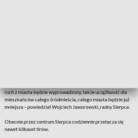
najważniejszych etapów obwodnicy Sierpca. W obu
miejscach powstaną duże ronda, które pozwolą bezpiecznie
włączyć się do ruchu kierowcom podróżującym na Północ
oraz wschód i zachód Polski. – Na obu z tych tras są
uruchomione wahadła, więc trzeba się liczyć z
kilkuminutowymi opóźnieniami planując drogę przez Sierpc,
wykorzystując 560 lub DK 10 – powiedział Jarosław
Perzyński, burmistrz Sierpca.
Obwodnica będzie miała 3 km długości, ominie Sierpc od
wschodu. Nowa inwestycja wyprowadzi ruch tranzytowy
m.in. z Płocka w kierunku Warszawy oraz Torunia. – Ciężki
ruch z miasta będzie wyprowadzony, także uciążliwość dla
mieszkańców całego śródmieścia, całego miasta będzie już
mniejsza – powiedział Wojciech Jaworowski, radny Sierpca.
Obecnie przez centrum Sierpca codziennie przetacza się
nawet kilkaset tirów.