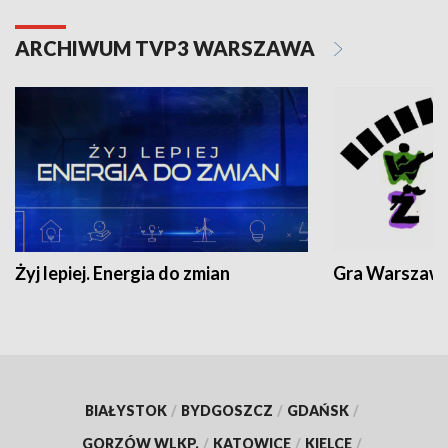
ARCHIWUM TVP3 WARSZAWA
Żyj lepiej. Energia do zmian
Gra Warszaw
BIAŁYSTOK
/
BYDGOSZCZ
/
GDAŃSK
/
GORZÓW WLKP.
/
KATOWICE
/
KIELCE
/