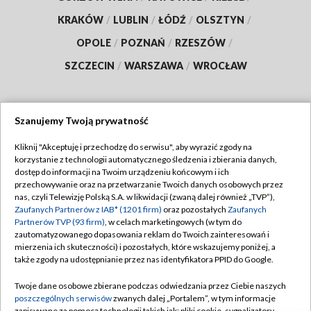
KRAKÓW
/
LUBLIN
/
ŁÓDŹ
/
OLSZTYN
/
OPOLE
/
POZNAŃ
/
RZESZÓW
/
SZCZECIN
/
WARSZAWA
/
WROCŁAW
Szanujemy Twoją prywatność
Dołącz do nas:
Kliknij "Akceptuję i przechodzę do serwisu", aby wyrazić zgody na
korzystanie z technologii automatycznego śledzenia i zbierania danych,
TVP
dostęp do informacji na Twoim urządzeniu końcowym i ich
Abonament TVP
przechowywanie oraz na przetwarzanie Twoich danych osobowych przez
Regulamin TVP
nas, czyli Telewizję Polską S.A. w likwidacji (zwaną dalej również „TVP”),
Emisja w TVP
Zaufanych Partnerów z IAB* (1201 firm)
oraz pozostałych
Zaufanych
Polityka prywatności
Partnerów TVP (93 firm)
, w celach marketingowych (w tym do
Centrum informacji TVP
Moje zgody
zautomatyzowanego dopasowania reklam do Twoich zainteresowań i
mierzenia ich skuteczności) i pozostałych, które wskazujemy poniżej, a
Naziemna Telewizja Cyfrowa
Pomoc
także zgody na udostępnianie przez nas identyfikatora PPID do Google.
Sklep TVP
Biuro reklamy
Twoje dane osobowe zbierane podczas odwiedzania przez Ciebie naszych
Rada Programowa
poszczególnych serwisów
zwanych dalej „Portalem”, w tym informacje
Kontakt
zapisywane za pomocą technologii takich jak: pliki cookie, sygnalizatory