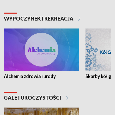
WYPOCZYNEK I REKREACJA
Alchemia zdrowia i urody
Skarby kół go
GALE I UROCZYSTOŚCI