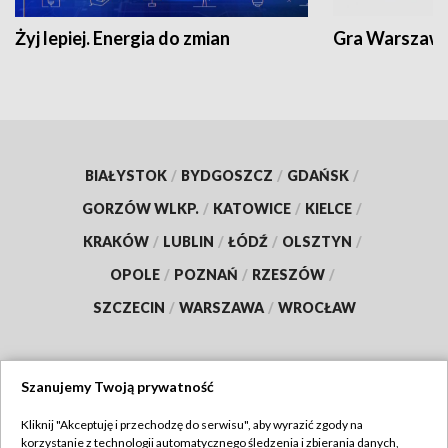
Żyj lepiej. Energia do zmian
Gra Warszaw
BIAŁYSTOK
/
BYDGOSZCZ
/
GDAŃSK
/
GORZÓW WLKP.
/
KATOWICE
/
KIELCE
/
KRAKÓW
/
LUBLIN
/
ŁÓDŹ
/
OLSZTYN
/
OPOLE
/
POZNAŃ
/
RZESZÓW
/
SZCZECIN
/
WARSZAWA
/
WROCŁAW
Szanujemy Twoją prywatność
Dołącz do nas:
Kliknij "Akceptuję i przechodzę do serwisu", aby wyrazić zgody na
korzystanie z technologii automatycznego śledzenia i zbierania danych,
TVP