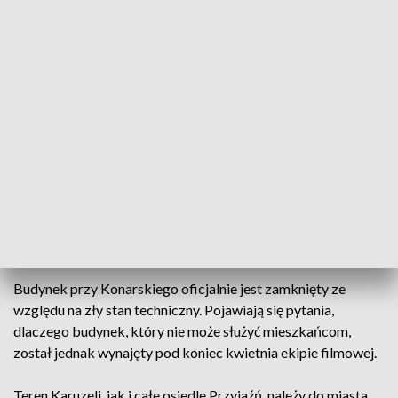
TVP3 Warszawa
Budynek, który został wyłączony z eksploatacji dla
mieszkańców stał się planem filmowym. Radni na
Bemowie domagają się wyjaśnień.
Budynek przy Konarskiego oficjalnie jest zamknięty ze
względu na zły stan techniczny. Pojawiają się pytania,
dlaczego budynek, który nie może służyć mieszkańcom,
został jednak wynajęty pod koniec kwietnia ekipie filmowej.
Teren Karuzeli, jak i całe osiedle Przyjaźń, należy do miasta,