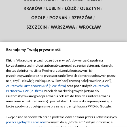
KRAKÓW
/
LUBLIN
/
ŁÓDŹ
/
OLSZTYN
/
OPOLE
/
POZNAŃ
/
RZESZÓW
/
SZCZECIN
/
WARSZAWA
/
WROCŁAW
Szanujemy Twoją prywatność
Dołącz do nas:
Kliknij "Akceptuję i przechodzę do serwisu", aby wyrazić zgody na
korzystanie z technologii automatycznego śledzenia i zbierania danych,
TVP
dostęp do informacji na Twoim urządzeniu końcowym i ich
Abonament TVP
przechowywanie oraz na przetwarzanie Twoich danych osobowych przez
Regulamin TVP
nas, czyli Telewizję Polską S.A. w likwidacji (zwaną dalej również „TVP”),
Emisja w TVP
Polityka prywatności
Zaufanych Partnerów z IAB* (1201 firm)
oraz pozostałych
Zaufanych
Partnerów TVP (93 firm)
, w celach marketingowych (w tym do
Centrum informacji TVP
Moje zgody
zautomatyzowanego dopasowania reklam do Twoich zainteresowań i
mierzenia ich skuteczności) i pozostałych, które wskazujemy poniżej, a
Naziemna Telewizja Cyfrowa
Pomoc
także zgody na udostępnianie przez nas identyfikatora PPID do Google.
Sklep TVP
Biuro reklamy
Twoje dane osobowe zbierane podczas odwiedzania przez Ciebie naszych
Rada Programowa
Kontakt
poszczególnych serwisów
zwanych dalej „Portalem”, w tym informacje