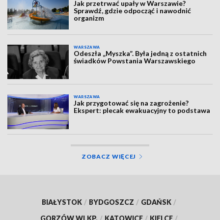
Jak przetrwać upały w Warszawie?
Sprawdź, gdzie odpocząć i nawodnić
organizm
WARSZAWA
Odeszła „Myszka”. Była jedną z ostatnich
świadków Powstania Warszawskiego
WARSZAWA
Jak przygotować się na zagrożenie?
Ekspert: plecak ewakuacyjny to podstawa
ZOBACZ WIĘCEJ
BIAŁYSTOK
/
BYDGOSZCZ
/
GDAŃSK
/
GORZÓW WLKP.
/
KATOWICE
/
KIELCE
/