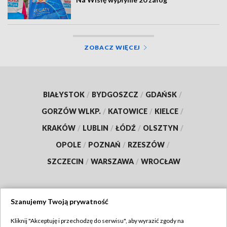
ZOBACZ WIĘCEJ
BIAŁYSTOK
/
BYDGOSZCZ
/
GDAŃSK
/
GORZÓW WLKP.
/
KATOWICE
/
KIELCE
/
KRAKÓW
/
LUBLIN
/
ŁÓDŹ
/
OLSZTYN
/
OPOLE
/
POZNAŃ
/
RZESZÓW
/
SZCZECIN
/
WARSZAWA
/
WROCŁAW
Szanujemy Twoją prywatność
Dołącz do nas:
Kliknij "Akceptuję i przechodzę do serwisu", aby wyrazić zgody na