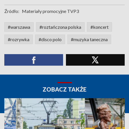
Źródło:
Materiały promocyjne TVP3
#warszawa
#roztańczona polska
#koncert
#rozrywka
#disco polo
#muzyka taneczna
ZOBACZ TAKŻE