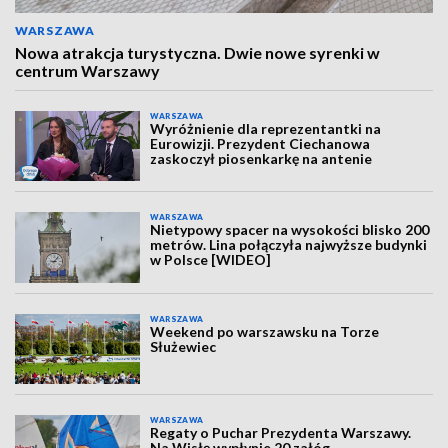
WARSZAWA
Nowa atrakcja turystyczna. Dwie nowe syrenki w
centrum Warszawy
WARSZAWA
Wyróżnienie dla reprezentantki na
Eurowizji. Prezydent Ciechanowa
zaskoczył piosenkarkę na antenie
WARSZAWA
Nietypowy spacer na wysokości blisko 200
metrów. Lina połączyła najwyższe budynki
w Polsce [WIDEO]
WARSZAWA
Weekend po warszawsku na Torze
Służewiec
WARSZAWA
Regaty o Puchar Prezydenta Warszawy.
Na Wisłę wypłynie 20 załóg