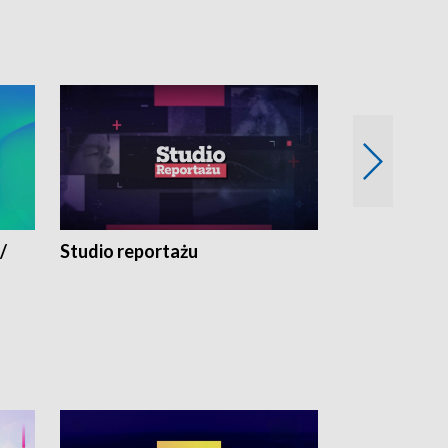
/
Studio reportażu
Eksperyment