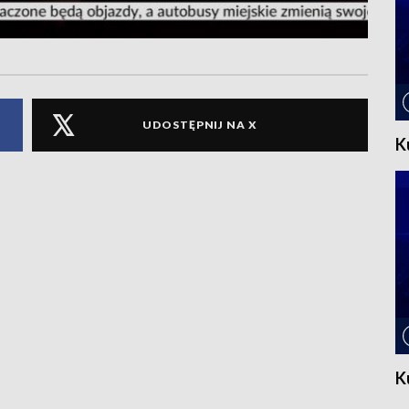
UDOSTĘPNIJ NA X
K
K