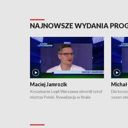
NAJNOWSZE WYDANIA PR
Maciej Jamrozik
Michał
Koszykarze Legii Warszawa obronili tytuł
Dla koszy
mistrza Polski. Rywalizacja w finale
sezon zde
ekstraklasy toczyła się do czterech
Najpierw 
zwycięstw i dopiero ostatni, siódmy mecz
międzyna
okazał się decydujący. W hali przy
Ligę Półn
Obrońców Tobruku na Bemowie
podbijać 
podopieczni estońskiego trenera Heiko
zasadnicz