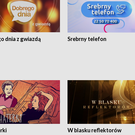
o dnia z gwiazdą
Srebrny telefon
rki
W blasku reflektorów