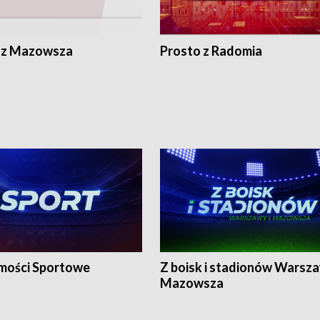
 z Mazowsza
Prosto z Radomia
ości Sportowe
Z boisk i stadionów Warsza
Mazowsza