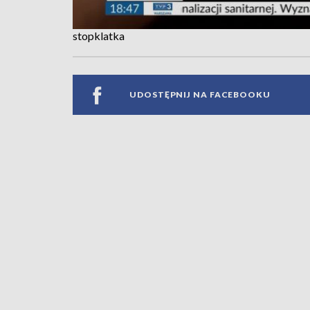
stopklatka
UDOSTĘPNIJ NA FACEBOOKU