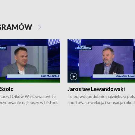
OGRAMÓW
 Szolc
Jarosław Lewandowski
karzy Dzików Warszawa był to
To prawdopodobnie największa pol
cydowanie najlepszy w historii.
sportowa rewelacja i sensacja roku.
pierwszy raz sięgnęli po
Chwalińska podbiła serca całej Pols
rodowe trofeum, wygrywając
kortach imienia Rolanda Garrosa w
ocno Europejską. Potem zaczęli
wielkoszlemowym turnieju French 
ekstraklasę. Po sezonie
przebijała się przez kwalifikacje, wyg
ym zadebiutowali w fazie play-
aż dziewięć pojedynków i dopiero w 