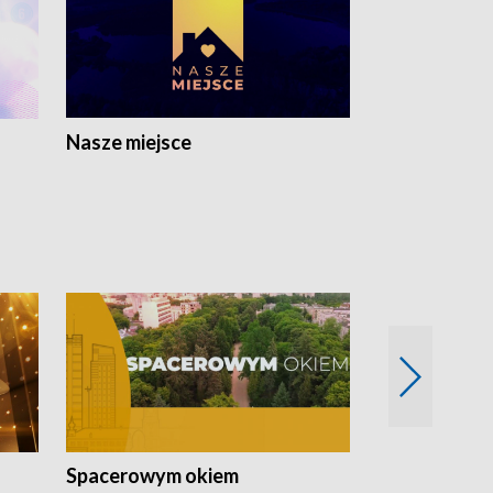
Nasze miejsce
Spacerowym okiem
Filmowe spo