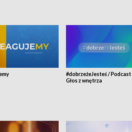
jemy
#dobrzeżeJesteś / Podcast 
Głos z wnętrza