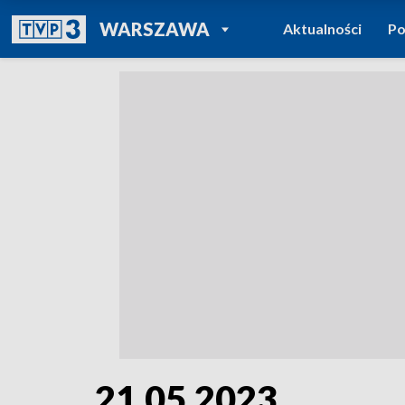
POWRÓT DO
WARSZAWA
Aktualności
Po
TVP REGIONY
21.05.2023