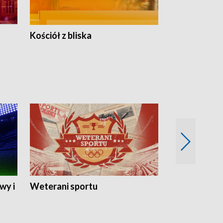
Kościół z bliska
wy i
Weterani sportu
Najlepsi Sp
2024