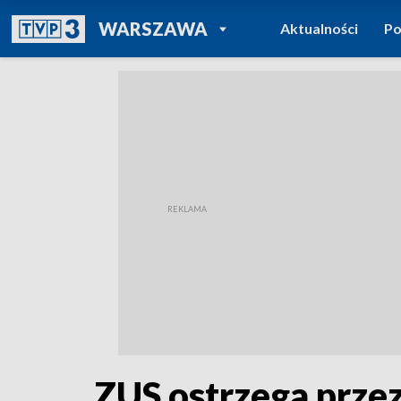
POWRÓT DO
WARSZAWA
Aktualności
Po
TVP REGIONY
ZUS ostrzega przez