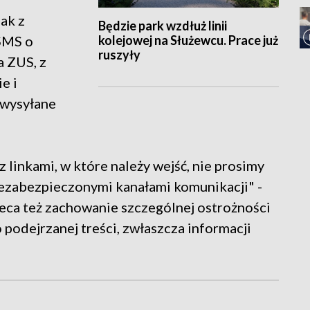
ak z
Będzie park wzdłuż linii
kolejowej na Służewcu. Prace już
 SMS o
ruszyły
 ZUS, z
e i
ą wysyłane
linkami, w które należy wejść, nie prosimy
ezabezpieczonymi kanałami komunikacji" -
leca też zachowanie szczególnej ostrożności
podejrzanej treści, zwłaszcza informacji