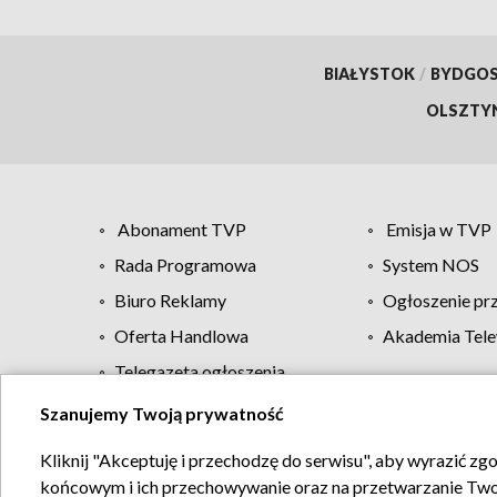
BIAŁYSTOK
/
BYDGO
OLSZTY
Abonament TVP
Emisja w TVP
Rada Programowa
System NOS
Biuro Reklamy
Ogłoszenie pr
Oferta Handlowa
Akademia Tele
Telegazeta ogłoszenia
Szanujemy Twoją prywatność
Regulamin TVP
Kliknij "Akceptuję i przechodzę do serwisu", aby wyrazić zg
końcowym i ich przechowywanie oraz na przetwarzanie Twoich