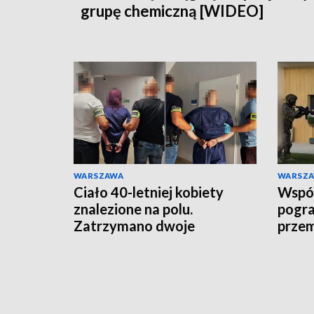
grupę chemiczną [WIDEO]
WARSZAWA
WARSZ
Ciało 40-letniej kobiety
Wspóln
znalezione na polu.
pogra
Zatrzymano dwoje
prze
podejrzanych
rozbi