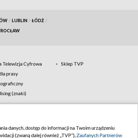
KÓW
/
LUBLIN
/
ŁÓDŹ
/
ROCŁAW
 Telewizja Cyfrowa
Sklep TVP
la prasy
tograficzny
sing (znaki)
klamy
Kontakt
rania danych, dostęp do informacji na Twoim urządzeniu
idacji (zwaną dalej również „TVP”),
Zaufanych Partnerów