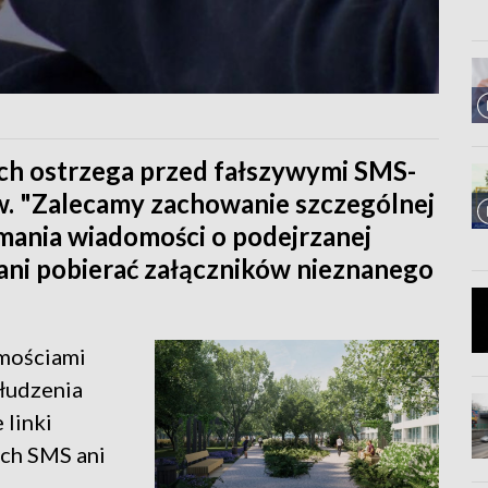
ch ostrzega przed fałszywymi SMS-
w. "Zalecamy zachowanie szczególnej
mania wiadomości o podejrzanej
i, ani pobierać załączników nieznanego
mościami
łudzenia
 linki
ach SMS ani