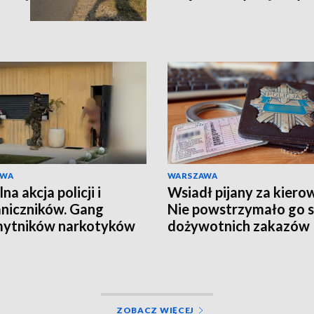
AWA
WARSZAWA
a akcja policji i
Wsiadł pijany za kiero
niczników. Gang
Nie powstrzymało go 
mytników narkotyków
dożywotnich zakazów
ty
ZOBACZ WIĘCEJ