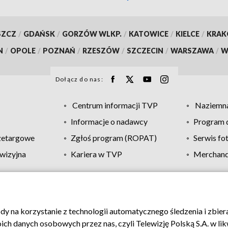
SZCZ
/
GDAŃSK
/
GORZÓW WLKP.
/
KATOWICE
/
KIELCE
/
KRA
N
/
OPOLE
/
POZNAŃ
/
RZESZÓW
/
SZCZECIN
/
WARSZAWA
/
W
Dołącz do nas:
Centrum informacji TVP
Naziemna
Informacje o nadawcy
Program d
zetargowe
Zgłoś program (ROPAT)
Serwis fo
wizyjna
Kariera w TVP
Merchandi
Polityka prywatności
Moje zgody
Pomoc
Biuro re
ody na korzystanie z technologii automatycznego śledzenia i zbie
 danych osobowych przez nas, czyli Telewizję Polską S.A. w likw