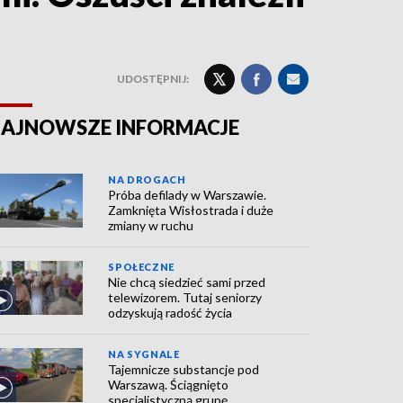
UDOSTĘPNIJ:
AJNOWSZE INFORMACJE
NA DROGACH
Próba defilady w Warszawie.
Zamknięta Wisłostrada i duże
zmiany w ruchu
SPOŁECZNE
Nie chcą siedzieć sami przed
telewizorem. Tutaj seniorzy
odzyskują radość życia
NA SYGNALE
Tajemnicze substancje pod
Warszawą. Ściągnięto
specjalistyczną grupę