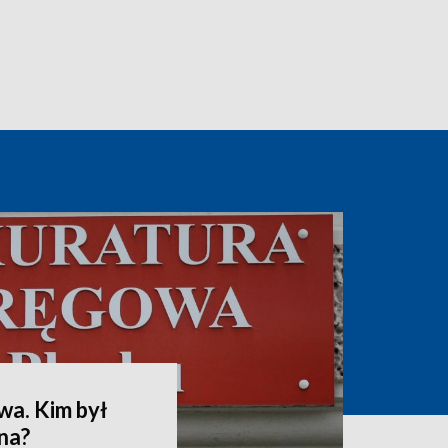
wa. Kim był
na?