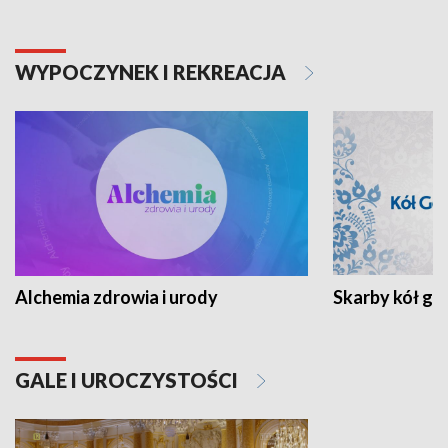
WYPOCZYNEK I REKREACJA
Alchemia zdrowia i urody
Skarby kół go
GALE I UROCZYSTOŚCI