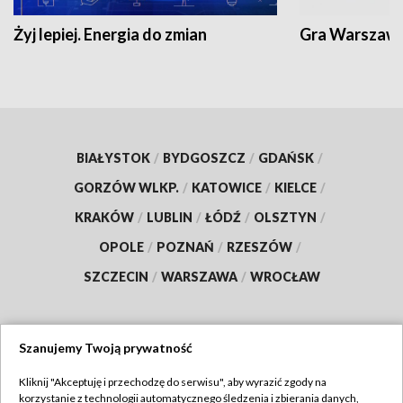
Żyj lepiej. Energia do zmian
Gra Warszaw
BIAŁYSTOK
/
BYDGOSZCZ
/
GDAŃSK
/
GORZÓW WLKP.
/
KATOWICE
/
KIELCE
/
KRAKÓW
/
LUBLIN
/
ŁÓDŹ
/
OLSZTYN
/
OPOLE
/
POZNAŃ
/
RZESZÓW
/
SZCZECIN
/
WARSZAWA
/
WROCŁAW
Szanujemy Twoją prywatność
Dołącz do nas:
Kliknij "Akceptuję i przechodzę do serwisu", aby wyrazić zgody na
korzystanie z technologii automatycznego śledzenia i zbierania danych,
TVP