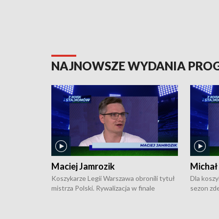
NAJNOWSZE WYDANIA PR
Maciej Jamrozik
Michał
Koszykarze Legii Warszawa obronili tytuł
Dla koszy
mistrza Polski. Rywalizacja w finale
sezon zde
ekstraklasy toczyła się do czterech
Najpierw 
zwycięstw i dopiero ostatni, siódmy mecz
międzyna
okazał się decydujący. W hali przy
Ligę Półn