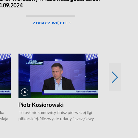
4.09.2024
ZOBACZ WIĘCEJ
Piotr Kosiorowski
Tomasz Mat
ska
To był niesamowity finisz pierwszej ligi
Robert Lewandow
 Maja
piłkarskiej. Niezwykle udany i szczęśliwy
przygodę z Barc
ki na
dla Polonii Warszawa, która w ostatnich
Saternusa jest p
sekundach wywalczyła prawo gry w
Tomasz Matuszews
Open
barażach o ekstraklasę. W Magazynie
opowiada o począ