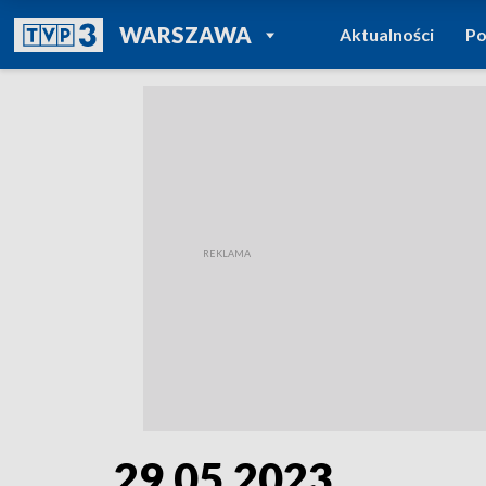
POWRÓT DO
WARSZAWA
Aktualności
Po
TVP REGIONY
29.05.2023