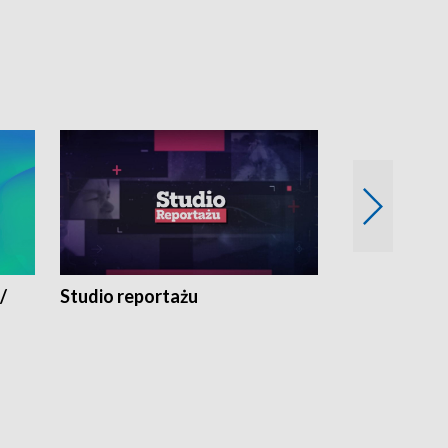
/
Studio reportażu
Eksperyment