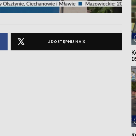
UDOSTĘPNIJ NA X
K
0
K