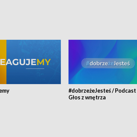
jemy
#dobrzeżeJesteś / Podcast 
Głos z wnętrza