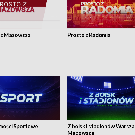
 z Mazowsza
Prosto z Radomia
ości Sportowe
Z boisk i stadionów Warsza
Mazowsza