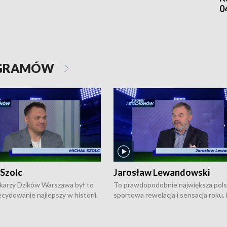
0
OGRAMÓW
 Szolc
Jarosław Lewandowski
karzy Dzików Warszawa był to
To prawdopodobnie największa pol
cydowanie najlepszy w historii.
sportowa rewelacja i sensacja roku.
pierwszy raz sięgnęli po
Chwalińska podbiła serca całej Pols
rodowe trofeum, wygrywając
kortach imienia Rolanda Garrosa w
ocno Europejską. Potem zaczęli
wielkoszlemowym turnieju French 