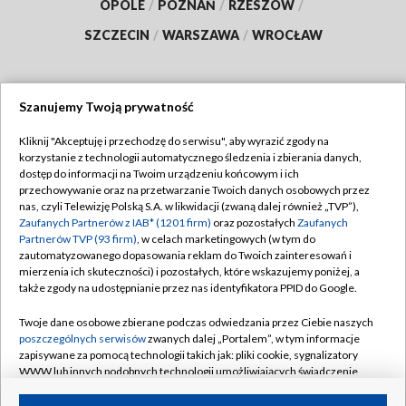
OPOLE
/
POZNAŃ
/
RZESZÓW
/
SZCZECIN
/
WARSZAWA
/
WROCŁAW
Szanujemy Twoją prywatność
Dołącz do nas:
Kliknij "Akceptuję i przechodzę do serwisu", aby wyrazić zgody na
korzystanie z technologii automatycznego śledzenia i zbierania danych,
TVP
dostęp do informacji na Twoim urządzeniu końcowym i ich
Abonament TVP
przechowywanie oraz na przetwarzanie Twoich danych osobowych przez
Regulamin TVP
nas, czyli Telewizję Polską S.A. w likwidacji (zwaną dalej również „TVP”),
Emisja w TVP
Polityka prywatności
Zaufanych Partnerów z IAB* (1201 firm)
oraz pozostałych
Zaufanych
Partnerów TVP (93 firm)
, w celach marketingowych (w tym do
Centrum informacji TVP
Moje zgody
zautomatyzowanego dopasowania reklam do Twoich zainteresowań i
mierzenia ich skuteczności) i pozostałych, które wskazujemy poniżej, a
Naziemna Telewizja Cyfrowa
Pomoc
także zgody na udostępnianie przez nas identyfikatora PPID do Google.
Sklep TVP
Biuro reklamy
Twoje dane osobowe zbierane podczas odwiedzania przez Ciebie naszych
Rada Programowa
Kontakt
poszczególnych serwisów
zwanych dalej „Portalem”, w tym informacje
zapisywane za pomocą technologii takich jak: pliki cookie, sygnalizatory
System NOS
WWW lub innych podobnych technologii umożliwiających świadczenie
dopasowanych i bezpiecznych usług, personalizację treści oraz reklam,
Informacje o nadawcy
Kanały
udostępnianie funkcji mediów społecznościowych oraz analizowanie