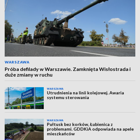
WARSZAWA
Próba defilady w Warszawie. Zamknięta Wisłostrada i
duże zmiany w ruchu
WARSZAWA
Utrudnienia na linii kolejowej. Awaria
systemu sterowania
WARSZAWA
Pułtusk bez korków, Łubienica z
problemami. GDDKiA odpowiada na apele
mieszkańców