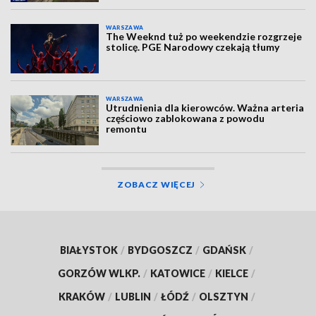
WARSZAWA
The Weeknd tuż po weekendzie rozgrzeje
stolicę. PGE Narodowy czekają tłumy
WARSZAWA
Utrudnienia dla kierowców. Ważna arteria
częściowo zablokowana z powodu
remontu
ZOBACZ WIĘCEJ
BIAŁYSTOK
/
BYDGOSZCZ
/
GDAŃSK
/
GORZÓW WLKP.
/
KATOWICE
/
KIELCE
/
KRAKÓW
/
LUBLIN
/
ŁÓDŹ
/
OLSZTYN
/