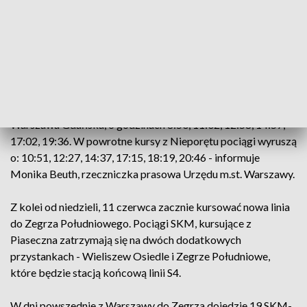
Od soboty, 3 czerwca, w weekendy wybrane pociągi linii S3,
ruszające z Lotniska Chopina, dojadą aż do Radzymina. Kolej
będzie się zatrzymywać również w Nieporęcie, który
znajduje się tuż nad brzegiem Zalewu Zegrzyńskiego. Linia S3
w sezonie letnim będzie kursować kilka razy dziennie.
- Do pociągu linii S3 będzie można wsiąść np. na stacji
Warszawa Gdańska, o godzinach 8:50, 11:02, 12:58, 14:57,
17:02, 19:36. W powrotne kursy z Nieporętu pociągi wyruszą
o: 10:51, 12:27, 14:37, 17:15, 18:19, 20:46 - informuje
Monika Beuth, rzeczniczka prasowa Urzędu m.st. Warszawy.
Z kolei od niedzieli, 11 czerwca zacznie kursować nowa linia
do Zegrza Południowego. Pociągi SKM, kursujące z
Piaseczna zatrzymają się na dwóch dodatkowych
przystankach - Wieliszew Osiedle i Zegrze Południowe,
które będzie stacją końcową linii S4.
W dni powszednie z Warszawy do Zegrza dojedzie 19 SKM-