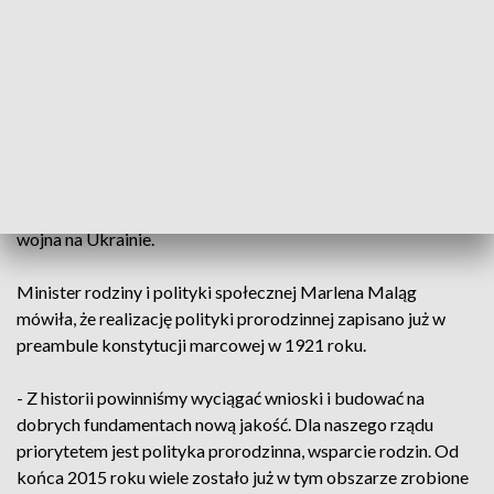
Polityce Społecznej Polskiej Akademii Nauk mówiła, że
uczestnicy podsumują też dotychczasowe działania.
- Kongres z jednej strony postawi diagnozę, co i jak dokonało
się w polskiej polityce społecznej, jeśli chodzi o badania
naukowe, metodologię badań. Z drugiej strony, będzie
poświęcony wyzwaniom na przyszłość - mówiła.
Te wyzwana to między innymi pandemia koronawirusa i
wojna na Ukrainie.
Minister rodziny i polityki społecznej Marlena Maląg
mówiła, że realizację polityki prorodzinnej zapisano już w
preambule konstytucji marcowej w 1921 roku.
- Z historii powinniśmy wyciągać wnioski i budować na
dobrych fundamentach nową jakość. Dla naszego rządu
priorytetem jest polityka prorodzinna, wsparcie rodzin. Od
końca 2015 roku wiele zostało już w tym obszarze zrobione