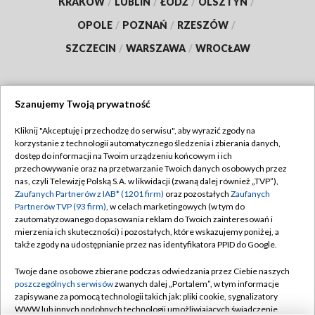
KRAKÓW
/
LUBLIN
/
ŁÓDŹ
/
OLSZTYN
/
OPOLE
/
POZNAŃ
/
RZESZÓW
/
SZCZECIN
/
WARSZAWA
/
WROCŁAW
Szanujemy Twoją prywatność
Dołącz do nas:
Kliknij "Akceptuję i przechodzę do serwisu", aby wyrazić zgody na
korzystanie z technologii automatycznego śledzenia i zbierania danych,
TVP
dostęp do informacji na Twoim urządzeniu końcowym i ich
Abonament TVP
przechowywanie oraz na przetwarzanie Twoich danych osobowych przez
Regulamin TVP
nas, czyli Telewizję Polską S.A. w likwidacji (zwaną dalej również „TVP”),
Emisja w TVP
Polityka prywatności
Zaufanych Partnerów z IAB* (1201 firm)
oraz pozostałych
Zaufanych
Partnerów TVP (93 firm)
, w celach marketingowych (w tym do
Centrum informacji TVP
Moje zgody
zautomatyzowanego dopasowania reklam do Twoich zainteresowań i
mierzenia ich skuteczności) i pozostałych, które wskazujemy poniżej, a
Naziemna Telewizja Cyfrowa
Pomoc
także zgody na udostępnianie przez nas identyfikatora PPID do Google.
Sklep TVP
Biuro reklamy
Twoje dane osobowe zbierane podczas odwiedzania przez Ciebie naszych
Rada Programowa
Kontakt
poszczególnych serwisów
zwanych dalej „Portalem”, w tym informacje
zapisywane za pomocą technologii takich jak: pliki cookie, sygnalizatory
System NOS
WWW lub innych podobnych technologii umożliwiających świadczenie