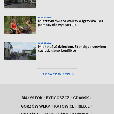
WARSZAWA
Mistrzyni świata walczy o igrzyska. Bez
pomocy nie wystartuje
WARSZAWA
Miał służyć dzieciom. Stał się zarzewiem
sąsiedzkiego konfliktu
ZOBACZ WIĘCEJ
BIAŁYSTOK
/
BYDGOSZCZ
/
GDAŃSK
/
GORZÓW WLKP.
/
KATOWICE
/
KIELCE
/