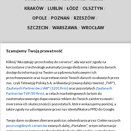
KRAKÓW
/
LUBLIN
/
ŁÓDŹ
/
OLSZTYN
/
OPOLE
/
POZNAŃ
/
RZESZÓW
/
SZCZECIN
/
WARSZAWA
/
WROCŁAW
Szanujemy Twoją prywatność
Dołącz do nas:
Kliknij "Akceptuję i przechodzę do serwisu", aby wyrazić zgody na
korzystanie z technologii automatycznego śledzenia i zbierania danych,
TVP
dostęp do informacji na Twoim urządzeniu końcowym i ich
Abonament TVP
przechowywanie oraz na przetwarzanie Twoich danych osobowych przez
Regulamin TVP
nas, czyli Telewizję Polską S.A. w likwidacji (zwaną dalej również „TVP”),
Emisja w TVP
Zaufanych Partnerów z IAB* (1201 firm)
oraz pozostałych
Zaufanych
Polityka prywatności
Partnerów TVP (93 firm)
, w celach marketingowych (w tym do
Centrum informacji TVP
Moje zgody
zautomatyzowanego dopasowania reklam do Twoich zainteresowań i
mierzenia ich skuteczności) i pozostałych, które wskazujemy poniżej, a
Naziemna Telewizja Cyfrowa
Pomoc
także zgody na udostępnianie przez nas identyfikatora PPID do Google.
Sklep TVP
Biuro reklamy
Twoje dane osobowe zbierane podczas odwiedzania przez Ciebie naszych
Rada Programowa
poszczególnych serwisów
zwanych dalej „Portalem”, w tym informacje
Kontakt
zapisywane za pomocą technologii takich jak: pliki cookie, sygnalizatory