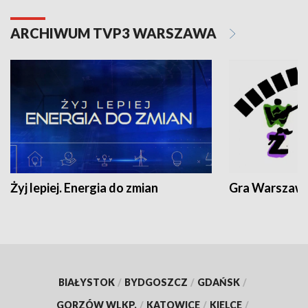
ARCHIWUM TVP3 WARSZAWA
Żyj lepiej. Energia do zmian
Gra Warszaw
BIAŁYSTOK
/
BYDGOSZCZ
/
GDAŃSK
/
GORZÓW WLKP.
/
KATOWICE
/
KIELCE
/