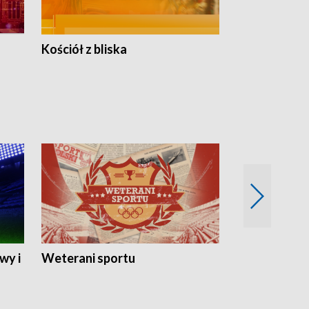
Kościół z bliska
wy i
Weterani sportu
Najlepsi Sp
2024