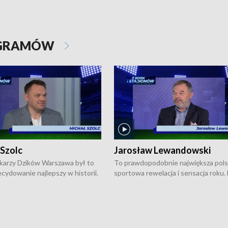
OGRAMÓW
 Szolc
Jarosław Lewandowski
karzy Dzików Warszawa był to
To prawdopodobnie największa pol
cydowanie najlepszy w historii.
sportowa rewelacja i sensacja roku.
pierwszy raz sięgnęli po
Chwalińska podbiła serca całej Pols
rodowe trofeum, wygrywając
kortach imienia Rolanda Garrosa w
ocno Europejską. Potem zaczęli
wielkoszlemowym turnieju French 
ekstraklasę. Po sezonie
przebijała się przez kwalifikacje, wyg
ym zadebiutowali w fazie play-
aż dziewięć pojedynków i dopiero w 