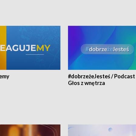
jemy
#dobrzeżeJesteś / Podcast 
Głos z wnętrza