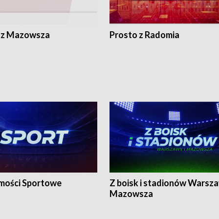
 z Mazowsza
Prosto z Radomia
ości Sportowe
Z boisk i stadionów Warsza
Mazowsza