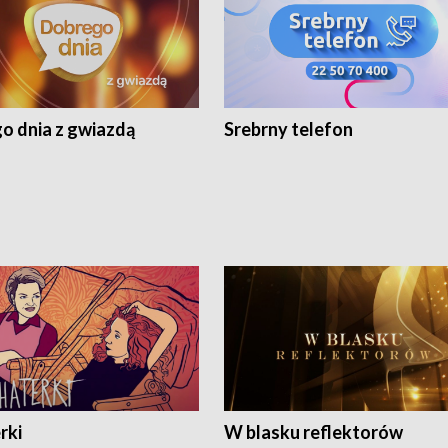
o dnia z gwiazdą
Srebrny telefon
rki
W blasku reflektorów