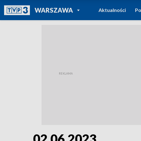
POWRÓT DO
WARSZAWA
Aktualności
Po
TVP REGIONY
02.06.2023