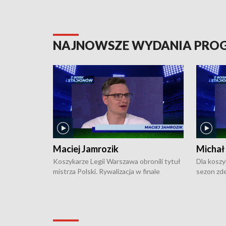
NAJNOWSZE WYDANIA PR
Maciej Jamrozik
Michał
Koszykarze Legii Warszawa obronili tytuł
Dla koszy
mistrza Polski. Rywalizacja w finale
sezon zde
ekstraklasy toczyła się do czterech
Najpierw 
zwycięstw i dopiero ostatni, siódmy mecz
międzyna
okazał się decydujący. W hali przy
Ligę Półn
Obrońców Tobruku na Bemowie
podbijać 
podopieczni estońskiego trenera Heiko
zasadnicz