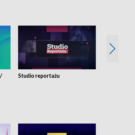
/
Studio reportażu
Eksperyment