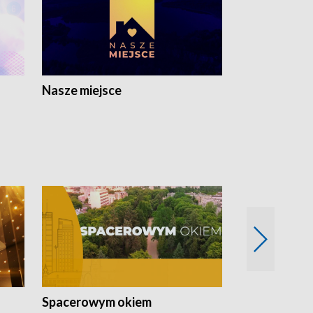
Nasze miejsce
Spacerowym okiem
Filmowe spo