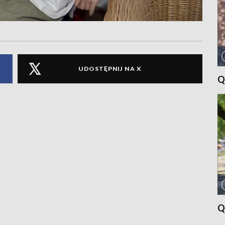
UDOSTĘPNIJ NA X
Q
Q