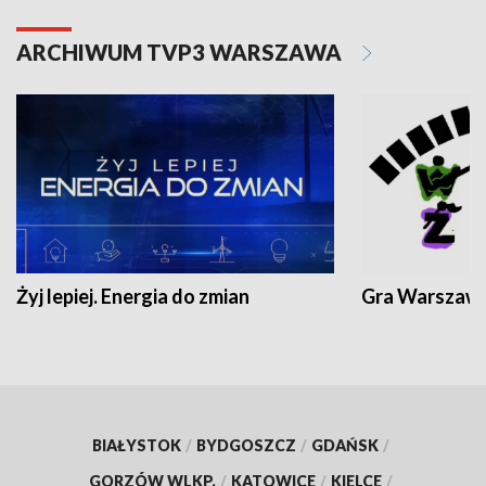
ARCHIWUM TVP3 WARSZAWA
Żyj lepiej. Energia do zmian
Gra Warszaw
BIAŁYSTOK
/
BYDGOSZCZ
/
GDAŃSK
/
GORZÓW WLKP.
/
KATOWICE
/
KIELCE
/