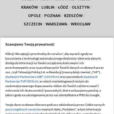
KRAKÓW
/
LUBLIN
/
ŁÓDŹ
/
OLSZTYN
/
OPOLE
/
POZNAŃ
/
RZESZÓW
/
SZCZECIN
/
WARSZAWA
/
WROCŁAW
Szanujemy Twoją prywatność
Dołącz do nas:
Kliknij "Akceptuję i przechodzę do serwisu", aby wyrazić zgody na
korzystanie z technologii automatycznego śledzenia i zbierania danych,
TVP
dostęp do informacji na Twoim urządzeniu końcowym i ich
Abonament TVP
przechowywanie oraz na przetwarzanie Twoich danych osobowych przez
Regulamin TVP
nas, czyli Telewizję Polską S.A. w likwidacji (zwaną dalej również „TVP”),
Emisja w TVP
Zaufanych Partnerów z IAB* (1201 firm)
oraz pozostałych
Zaufanych
Polityka prywatności
Partnerów TVP (93 firm)
, w celach marketingowych (w tym do
Centrum informacji TVP
Moje zgody
zautomatyzowanego dopasowania reklam do Twoich zainteresowań i
mierzenia ich skuteczności) i pozostałych, które wskazujemy poniżej, a
Naziemna Telewizja Cyfrowa
Pomoc
także zgody na udostępnianie przez nas identyfikatora PPID do Google.
Sklep TVP
Biuro reklamy
Twoje dane osobowe zbierane podczas odwiedzania przez Ciebie naszych
Rada Programowa
poszczególnych serwisów
zwanych dalej „Portalem”, w tym informacje
Kontakt
zapisywane za pomocą technologii takich jak: pliki cookie, sygnalizatory