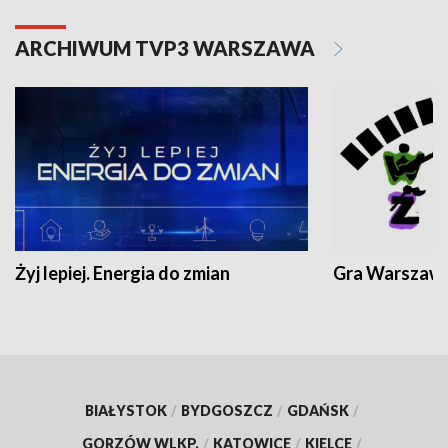
ARCHIWUM TVP3 WARSZAWA
Żyj lepiej. Energia do zmian
Gra Warszaw
BIAŁYSTOK
/
BYDGOSZCZ
/
GDAŃSK
/
GORZÓW WLKP.
/
KATOWICE
/
KIELCE
/