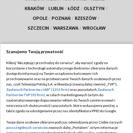
KRAKÓW
/
LUBLIN
/
ŁÓDŹ
/
OLSZTYN
/
OPOLE
/
POZNAŃ
/
RZESZÓW
/
SZCZECIN
/
WARSZAWA
/
WROCŁAW
Szanujemy Twoją prywatność
Dołącz do nas:
Kliknij "Akceptuję i przechodzę do serwisu", aby wyrazić zgody na
korzystanie z technologii automatycznego śledzenia i zbierania danych,
TVP
dostęp do informacji na Twoim urządzeniu końcowym i ich
Abonament TVP
przechowywanie oraz na przetwarzanie Twoich danych osobowych przez
Regulamin TVP
nas, czyli Telewizję Polską S.A. w likwidacji (zwaną dalej również „TVP”),
Emisja w TVP
Zaufanych Partnerów z IAB* (1201 firm)
oraz pozostałych
Zaufanych
Polityka prywatności
Partnerów TVP (93 firm)
, w celach marketingowych (w tym do
Centrum informacji TVP
Moje zgody
zautomatyzowanego dopasowania reklam do Twoich zainteresowań i
mierzenia ich skuteczności) i pozostałych, które wskazujemy poniżej, a
Naziemna Telewizja Cyfrowa
Pomoc
także zgody na udostępnianie przez nas identyfikatora PPID do Google.
Sklep TVP
Biuro reklamy
Twoje dane osobowe zbierane podczas odwiedzania przez Ciebie naszych
Rada Programowa
poszczególnych serwisów
zwanych dalej „Portalem”, w tym informacje
Kontakt
zapisywane za pomocą technologii takich jak: pliki cookie, sygnalizatory