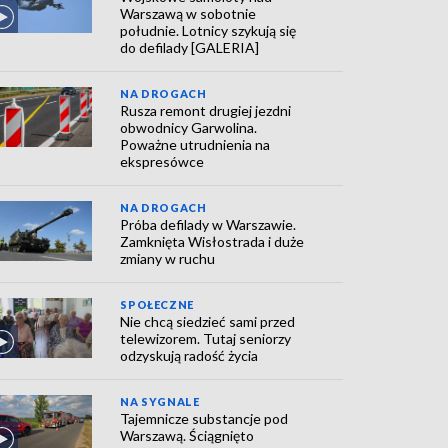
Warszawą w sobotnie
południe. Lotnicy szykują się
do defilady [GALERIA]
NA DROGACH
Rusza remont drugiej jezdni
obwodnicy Garwolina.
Poważne utrudnienia na
ekspresówce
NA DROGACH
Próba defilady w Warszawie.
Zamknięta Wisłostrada i duże
zmiany w ruchu
SPOŁECZNE
Nie chcą siedzieć sami przed
telewizorem. Tutaj seniorzy
odzyskują radość życia
NA SYGNALE
Tajemnicze substancje pod
Warszawą. Ściągnięto