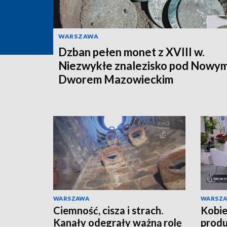
WARSZAWA
Dzban pełen monet z XVIII w.
Niezwykłe znalezisko pod Nowy
Dworem Mazowieckim
WARSZAWA
WARSZ
Ciemność, cisza i strach.
Kobie
Kanały odegrały ważną rolę
produ