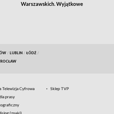
Warszawskich. Wyjątkowe
chwile podczas Godziny „W”
KÓW
/
LUBLIN
/
ŁÓDŹ
/
ROCŁAW
 Telewizja Cyfrowa
Sklep TVP
la prasy
tograficzny
sing (znaki)