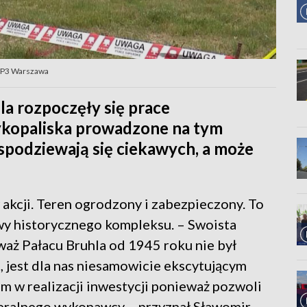
TVP3 Warszawa
la rozpoczęły się prace
ykopaliska prowadzone na tym
 spodziewają się ciekawych, a może
 akcji. Teren ogrodzony i zabezpieczony. To
y historycznego kompleksu. – Swoista
waż Pałacu Bruhla od 1945 roku nie był
 jest dla nas niesamowicie ekscytującym
 w realizacji inwestycji ponieważ pozwoli
neralnego wykonawcy – przyznał Sławomir