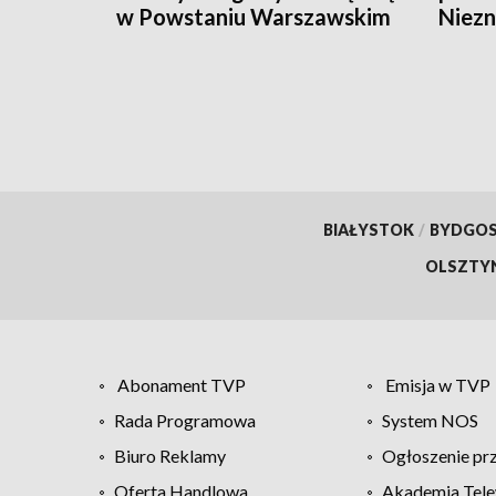
w Powstaniu Warszawskim
Niezn
Wars
BIAŁYSTOK
/
BYDGO
OLSZTY
Abonament TVP
Emisja w TVP
Rada Programowa
System NOS
Biuro Reklamy
Ogłoszenie pr
Oferta Handlowa
Akademia Tele