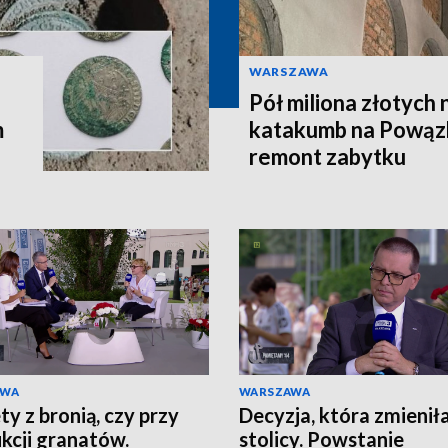
WARSZAWA
Pół miliona złotych
m
katakumb na Powąz
remont zabytku
AWA
WARSZAWA
ty z bronią, czy przy
Decyzja, która zmieniła
kcji granatów.
stolicy. Powstanie