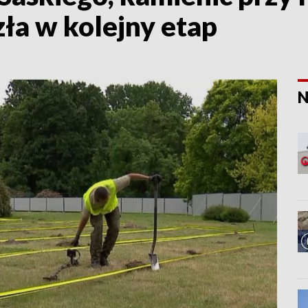
ła w kolejny etap
N