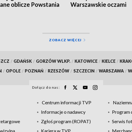
ane oblicze Powstania
Warszawskie oczami
zawskiego
historyka
ZOBACZ WIĘCEJ
SZCZ
/
GDAŃSK
/
GORZÓW WLKP.
/
KATOWICE
/
KIELCE
/
KRA
N
/
OPOLE
/
POZNAŃ
/
RZESZÓW
/
SZCZECIN
/
WARSZAWA
/
W
Dołącz do nas:
Centrum informacji TVP
Naziemna
Informacje o nadawcy
Program d
zetargowe
Zgłoś program (ROPAT)
Serwis fo
wizyjna
Kariera w TVP
Merchandi