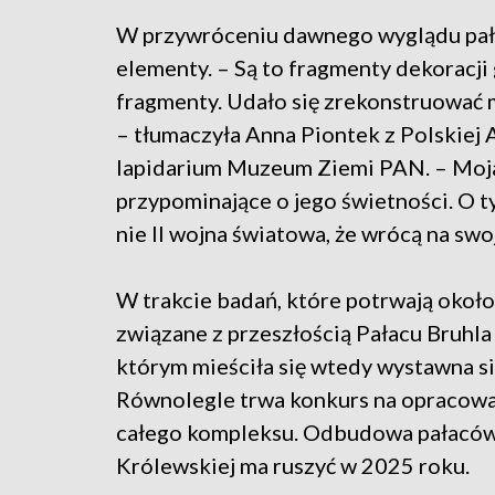
W przywróceniu dawnego wyglądu pała
elementy. – Są to fragmenty dekoracji
fragmenty. Udało się zrekonstruować m
– tłumaczyła Anna Piontek z Polskiej 
lapidarium Muzeum Ziemi PAN. – Moja 
przypominające o jego świetności. O 
nie II wojna światowa, że wrócą na swo
W trakcie badań, które potrwają około 
związane z przeszłością Pałacu Bruhla
którym mieściła się wtedy wystawna s
Równolegle trwa konkurs na opracowa
całego kompleksu. Odbudowa pałaców 
Królewskiej ma ruszyć w 2025 roku.