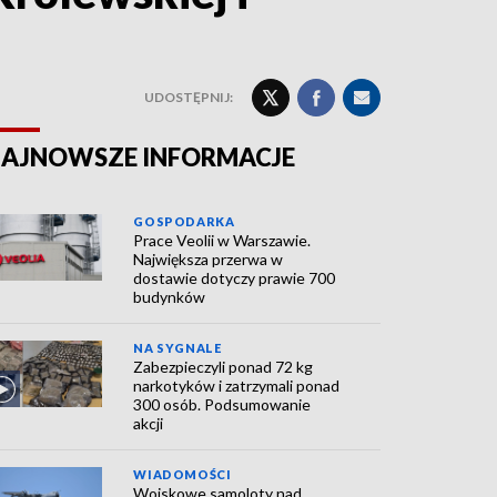
UDOSTĘPNIJ:
AJNOWSZE INFORMACJE
GOSPODARKA
Prace Veolii w Warszawie.
Największa przerwa w
dostawie dotyczy prawie 700
budynków
NA SYGNALE
Zabezpieczyli ponad 72 kg
narkotyków i zatrzymali ponad
300 osób. Podsumowanie
akcji
WIADOMOŚCI
Wojskowe samoloty nad