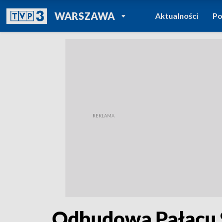
POWRÓT DO
WARSZAWA
Aktualności
Po
TVP REGIONY
Odbudowa Pałacu S