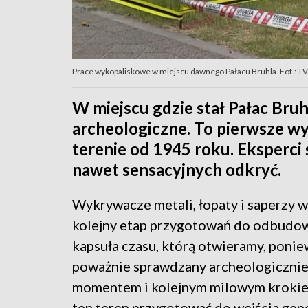
Prace wykopaliskowe w miejscu dawnego Pałacu Bruhla. Fot.: 
W miejscu gdzie stał Pałac Bruh
archeologiczne. To pierwsze w
terenie od 1945 roku. Eksperci
nawet sensacyjnych odkryć.
Wykrywacze metali, łopaty i saperzy w
kolejny etap przygotowań do odbudow
kapsuła czasu, którą otwieramy, ponie
poważnie sprawdzany archeologicznie,
momentem i kolejnym milowym krokiem
ten teren przygotować do wejścia ge