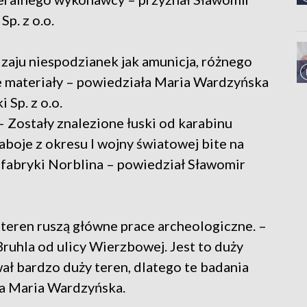
Sp. z o.o.
aju niespodzianek jak amunicja, różnego
e materiały – powiedziała Maria Wardzyńska
 Sp. z o.o.
– Zostały znalezione łuski od karabinu
boje z okresu I wojny światowej bite na
, fabryki Norblina – powiedział Sławomir
teren ruszą główne prace archeologiczne. –
Bruhla od ulicy Wierzbowej. Jest to duży
wał bardzo duży teren, dlatego te badania
ła Maria Wardzyńska.