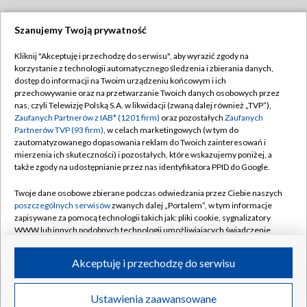
Szanujemy Twoją prywatność
Dołącz do nas:
Kliknij "Akceptuję i przechodzę do serwisu", aby wyrazić zgody na
korzystanie z technologii automatycznego śledzenia i zbierania danych,
TVP
dostęp do informacji na Twoim urządzeniu końcowym i ich
Abonament TVP
przechowywanie oraz na przetwarzanie Twoich danych osobowych przez
Regulamin TVP
nas, czyli Telewizję Polską S.A. w likwidacji (zwaną dalej również „TVP”),
Emisja w TVP
Polityka prywatności
Zaufanych Partnerów z IAB* (1201 firm)
oraz pozostałych
Zaufanych
Partnerów TVP (93 firm)
, w celach marketingowych (w tym do
Centrum informacji TVP
Moje zgody
zautomatyzowanego dopasowania reklam do Twoich zainteresowań i
mierzenia ich skuteczności) i pozostałych, które wskazujemy poniżej, a
Naziemna Telewizja Cyfrowa
Pomoc
także zgody na udostępnianie przez nas identyfikatora PPID do Google.
Sklep TVP
Biuro reklamy
Twoje dane osobowe zbierane podczas odwiedzania przez Ciebie naszych
Rada Programowa
Kontakt
poszczególnych serwisów
zwanych dalej „Portalem”, w tym informacje
zapisywane za pomocą technologii takich jak: pliki cookie, sygnalizatory
System NOS
WWW lub innych podobnych technologii umożliwiających świadczenie
dopasowanych i bezpiecznych usług, personalizację treści oraz reklam,
Informacje o nadawcy
Kanały
udostępnianie funkcji mediów społecznościowych oraz analizowanie
Akceptuję i przechodzę do serwisu
ruchu w Internecie.
Program dla prasy
©2026 Telewizja Polska S.A. w likwidacji
Biuro Reklamy
Twoje dane osobowe zbierane podczas odwiedzania przez Ciebie
Ustawienia zaawansowane
poszczególnych serwisów
na Portalu, takie jak adresy IP, identyfikatory