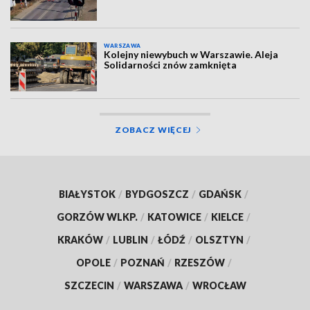
WARSZAWA
Kolejny niewybuch w Warszawie. Aleja
Solidarności znów zamknięta
ZOBACZ WIĘCEJ
BIAŁYSTOK
/
BYDGOSZCZ
/
GDAŃSK
/
GORZÓW WLKP.
/
KATOWICE
/
KIELCE
/
KRAKÓW
/
LUBLIN
/
ŁÓDŹ
/
OLSZTYN
/
OPOLE
/
POZNAŃ
/
RZESZÓW
/
SZCZECIN
/
WARSZAWA
/
WROCŁAW