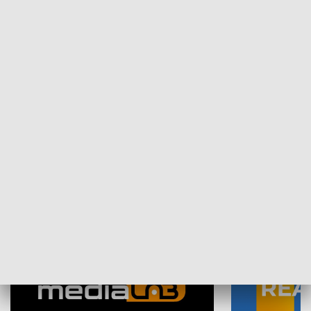
Plebiscyt Najlepsi Sportowcy
Wiadomości 
Warszawy 2025
SPOŁECZEŃSTWO