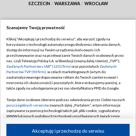
SZCZECIN
/
WARSZAWA
/
WROCŁAW
Szanujemy Twoją prywatność
Dołącz do nas:
Kliknij "Akceptuję i przechodzę do serwisu", aby wyrazić zgody na
korzystanie z technologii automatycznego śledzenia i zbierania danych,
TVP
dostęp do informacji na Twoim urządzeniu końcowym i ich
Abonament TVP
przechowywanie oraz na przetwarzanie Twoich danych osobowych przez
Regulamin TVP
nas, czyli Telewizję Polską S.A. w likwidacji (zwaną dalej również „TVP”),
Emisja w TVP
Zaufanych Partnerów z IAB* (1201 firm)
oraz pozostałych
Zaufanych
Polityka prywatności
Partnerów TVP (93 firm)
, w celach marketingowych (w tym do
Centrum informacji TVP
Moje zgody
zautomatyzowanego dopasowania reklam do Twoich zainteresowań i
mierzenia ich skuteczności) i pozostałych, które wskazujemy poniżej, a
Naziemna Telewizja Cyfrowa
Pomoc
także zgody na udostępnianie przez nas identyfikatora PPID do Google.
Sklep TVP
Biuro reklamy
Twoje dane osobowe zbierane podczas odwiedzania przez Ciebie naszych
Rada Programowa
poszczególnych serwisów
zwanych dalej „Portalem”, w tym informacje
Kontakt
zapisywane za pomocą technologii takich jak: pliki cookie, sygnalizatory
System NOS
WWW lub innych podobnych technologii umożliwiających świadczenie
dopasowanych i bezpiecznych usług, personalizację treści oraz reklam,
Informacje o nadawcy
Kanały
udostępnianie funkcji mediów społecznościowych oraz analizowanie
Akceptuję i przechodzę do serwisu
ruchu w Internecie.
Program dla prasy