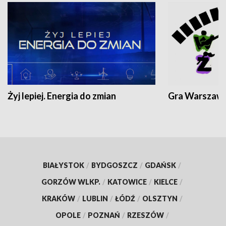
Żyj lepiej. Energia do zmian
Gra Warszaw
BIAŁYSTOK
/
BYDGOSZCZ
/
GDAŃSK
/
GORZÓW WLKP.
/
KATOWICE
/
KIELCE
/
KRAKÓW
/
LUBLIN
/
ŁÓDŹ
/
OLSZTYN
/
OPOLE
/
POZNAŃ
/
RZESZÓW
/