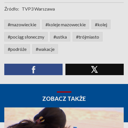
Źródło:
TVP3 Warszawa
#mazowieckie
#koleje mazoweckie
#kolej
#pociąg słoneczny
#ustka
#trójmiasto
#podróże
#wakacje
ZOBACZ TAKŻE