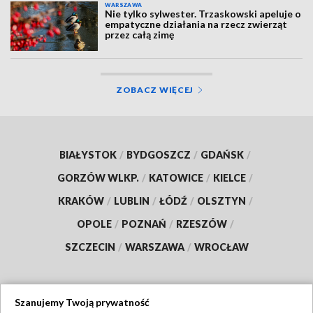
WARSZAWA
Nie tylko sylwester. Trzaskowski apeluje o
empatyczne działania na rzecz zwierząt
przez całą zimę
ZOBACZ WIĘCEJ
BIAŁYSTOK
/
BYDGOSZCZ
/
GDAŃSK
/
GORZÓW WLKP.
/
KATOWICE
/
KIELCE
/
KRAKÓW
/
LUBLIN
/
ŁÓDŹ
/
OLSZTYN
/
OPOLE
/
POZNAŃ
/
RZESZÓW
/
SZCZECIN
/
WARSZAWA
/
WROCŁAW
Szanujemy Twoją prywatność