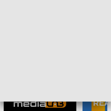
Plebiscyt Najlepsi Sportowcy
Wiadomości 
Warszawy 2025
SPOŁECZEŃSTWO