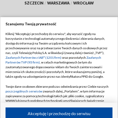
SZCZECIN
/
WARSZAWA
/
WROCŁAW
Szanujemy Twoją prywatność
Dołącz do nas:
Kliknij "Akceptuję i przechodzę do serwisu", aby wyrazić zgody na
korzystanie z technologii automatycznego śledzenia i zbierania danych,
TVP
dostęp do informacji na Twoim urządzeniu końcowym i ich
Abonament TVP
przechowywanie oraz na przetwarzanie Twoich danych osobowych przez
Regulamin TVP
nas, czyli Telewizję Polską S.A. w likwidacji (zwaną dalej również „TVP”),
Emisja w TVP
Zaufanych Partnerów z IAB* (1201 firm)
oraz pozostałych
Zaufanych
Polityka prywatności
Partnerów TVP (93 firm)
, w celach marketingowych (w tym do
Centrum informacji TVP
Moje zgody
zautomatyzowanego dopasowania reklam do Twoich zainteresowań i
mierzenia ich skuteczności) i pozostałych, które wskazujemy poniżej, a
Naziemna Telewizja Cyfrowa
Pomoc
także zgody na udostępnianie przez nas identyfikatora PPID do Google.
Sklep TVP
Biuro reklamy
Twoje dane osobowe zbierane podczas odwiedzania przez Ciebie naszych
Rada Programowa
poszczególnych serwisów
zwanych dalej „Portalem”, w tym informacje
Kontakt
zapisywane za pomocą technologii takich jak: pliki cookie, sygnalizatory
System NOS
WWW lub innych podobnych technologii umożliwiających świadczenie
dopasowanych i bezpiecznych usług, personalizację treści oraz reklam,
Informacje o nadawcy
Kanały
udostępnianie funkcji mediów społecznościowych oraz analizowanie
Akceptuję i przechodzę do serwisu
ruchu w Internecie.
Program dla prasy