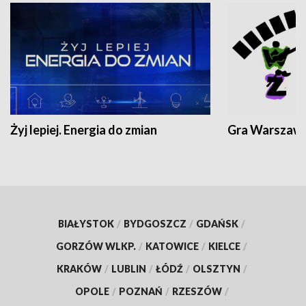
Żyj lepiej. Energia do zmian
Gra Warszaw
BIAŁYSTOK
/
BYDGOSZCZ
/
GDAŃSK
/
GORZÓW WLKP.
/
KATOWICE
/
KIELCE
/
KRAKÓW
/
LUBLIN
/
ŁÓDŹ
/
OLSZTYN
/
OPOLE
/
POZNAŃ
/
RZESZÓW
/