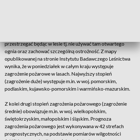
treści otrzymali odbiorcy w części woj. dolnośląskiego,
kujawsko-pomorskiego, lubuskiego, mazowieckiego,
wielkopolskiego i warmińsko-mazurskiego.
Centrum przypomniało przy tym zasady, których należy
przestrzegać będąc w lesie tj. nie używać tam otwartego
ognia oraz zachować szczególną ostrożność. Z mapy
opublikowanej na stronie Instytutu Badawczego Leśnictwa
wynika, że w poniedziałek w całym kraju występuje
zagrożenie pożarowe w lasach. Najwyższy stopień
(zagrożenie duże) występuje m.in. w woj. pomorskim,
podlaskim, kujawsko-pomorskim i warmińsko-mazurskim.
Z kolei drugi stopień zagrożenia pożarowego (zagrożenie
średnie) obowiązuje m.in. w woj. wielkopolskim,
świętokrzyskim, małopolskim i śląskim. Prognoza
zagrożenia pożarowego jest wykonywana w 42 strefach
prognostycznych, na podstawie pomiarów wilgotności