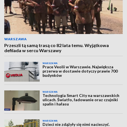
WARSZAWA
Przeszli tą samą trasą co 82 lata temu. Wyjątkowa
defilada w sercu Warszawy
WARSZAWA
Prace Veolii w Warszawie. Największa
przerwa w dostawie dotyczy prawie 700
budynków
WARSZAWA
Technologia Smart City na warszawskich
ulicach. Światło, ładowanie oraz czujniki
spalin i hałasu
WARSZAWA
Dzieci nie zdążyły się nimi nacieszyć.