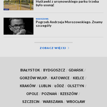
Huśtawki z ursynowskiego parku trzeba
było usunąć
WARSZAWA
Pogrzeb Andrzeja Morozowskiego. Znamy
szczegóły
ZOBACZ WIĘCEJ
BIAŁYSTOK
/
BYDGOSZCZ
/
GDAŃSK
/
GORZÓW WLKP.
/
KATOWICE
/
KIELCE
/
KRAKÓW
/
LUBLIN
/
ŁÓDŹ
/
OLSZTYN
/
OPOLE
/
POZNAŃ
/
RZESZÓW
/
SZCZECIN
/
WARSZAWA
/
WROCŁAW