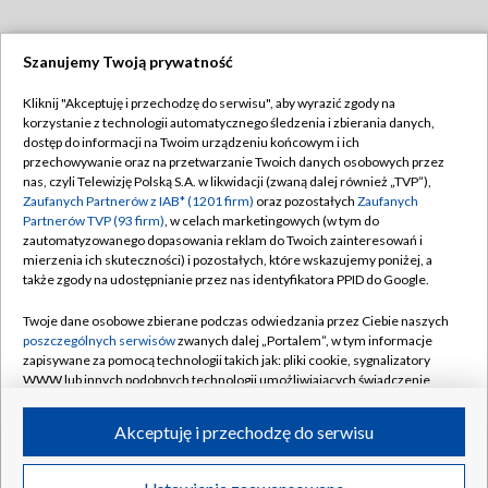
Szanujemy Twoją prywatność
Dołącz do nas:
Kliknij "Akceptuję i przechodzę do serwisu", aby wyrazić zgody na
korzystanie z technologii automatycznego śledzenia i zbierania danych,
TVP
dostęp do informacji na Twoim urządzeniu końcowym i ich
Abonament TVP
przechowywanie oraz na przetwarzanie Twoich danych osobowych przez
Regulamin TVP
nas, czyli Telewizję Polską S.A. w likwidacji (zwaną dalej również „TVP”),
Emisja w TVP
Polityka prywatności
Zaufanych Partnerów z IAB* (1201 firm)
oraz pozostałych
Zaufanych
Partnerów TVP (93 firm)
, w celach marketingowych (w tym do
Centrum informacji TVP
Moje zgody
zautomatyzowanego dopasowania reklam do Twoich zainteresowań i
mierzenia ich skuteczności) i pozostałych, które wskazujemy poniżej, a
Naziemna Telewizja Cyfrowa
Pomoc
także zgody na udostępnianie przez nas identyfikatora PPID do Google.
Sklep TVP
Biuro reklamy
Twoje dane osobowe zbierane podczas odwiedzania przez Ciebie naszych
Rada Programowa
Kontakt
poszczególnych serwisów
zwanych dalej „Portalem”, w tym informacje
zapisywane za pomocą technologii takich jak: pliki cookie, sygnalizatory
System NOS
WWW lub innych podobnych technologii umożliwiających świadczenie
dopasowanych i bezpiecznych usług, personalizację treści oraz reklam,
Informacje o nadawcy
Kanały
udostępnianie funkcji mediów społecznościowych oraz analizowanie
Akceptuję i przechodzę do serwisu
ruchu w Internecie.
Program dla prasy
©2026 Telewizja Polska S.A. w likwidacji
Biuro Reklamy
Twoje dane osobowe zbierane podczas odwiedzania przez Ciebie