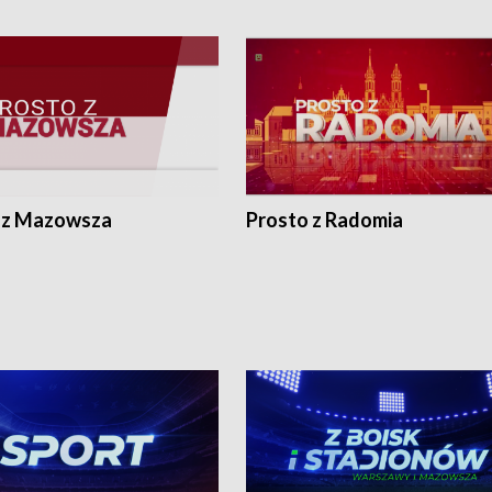
 z Mazowsza
Prosto z Radomia