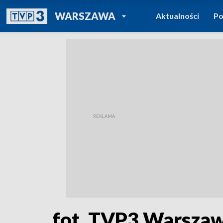
POWRÓT DO
WARSZAWA
Aktualności
Po
TVP REGIONY
fot. TVP3 Warsza