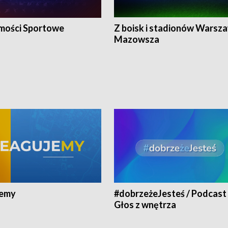
ości Sportowe
Z boisk i stadionów Warsza
Mazowsza
jemy
#dobrzeżeJesteś / Podcast 
Głos z wnętrza