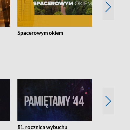
Spacerowym okiem
Filmowe spo
81. rocznica wybuchu
Retro Wawa