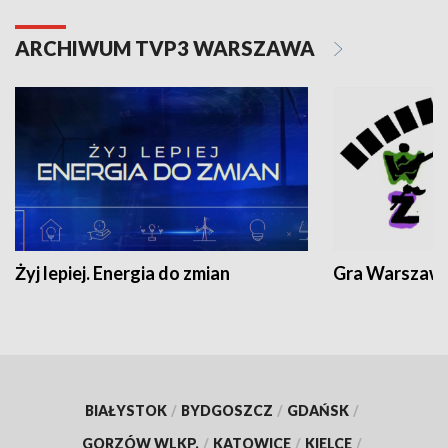
ARCHIWUM TVP3 WARSZAWA
Żyj lepiej. Energia do zmian
Gra Warszaw
BIAŁYSTOK
/
BYDGOSZCZ
/
GDAŃSK
/
GORZÓW WLKP.
/
KATOWICE
/
KIELCE
/