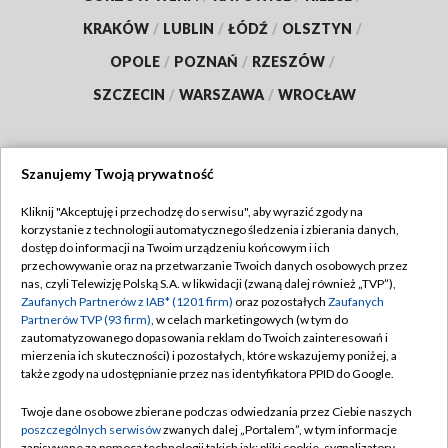
KRAKÓW
/
LUBLIN
/
ŁÓDŹ
/
OLSZTYN
/
OPOLE
/
POZNAŃ
/
RZESZÓW
/
SZCZECIN
/
WARSZAWA
/
WROCŁAW
Szanujemy Twoją prywatność
Dołącz do nas:
Kliknij "Akceptuję i przechodzę do serwisu", aby wyrazić zgody na
korzystanie z technologii automatycznego śledzenia i zbierania danych,
TVP
dostęp do informacji na Twoim urządzeniu końcowym i ich
Abonament TVP
przechowywanie oraz na przetwarzanie Twoich danych osobowych przez
Regulamin TVP
nas, czyli Telewizję Polską S.A. w likwidacji (zwaną dalej również „TVP”),
Emisja w TVP
Zaufanych Partnerów z IAB* (1201 firm)
oraz pozostałych
Zaufanych
Polityka prywatności
Partnerów TVP (93 firm)
, w celach marketingowych (w tym do
Centrum informacji TVP
Moje zgody
zautomatyzowanego dopasowania reklam do Twoich zainteresowań i
mierzenia ich skuteczności) i pozostałych, które wskazujemy poniżej, a
Naziemna Telewizja Cyfrowa
Pomoc
także zgody na udostępnianie przez nas identyfikatora PPID do Google.
Sklep TVP
Biuro reklamy
Twoje dane osobowe zbierane podczas odwiedzania przez Ciebie naszych
Rada Programowa
poszczególnych serwisów
zwanych dalej „Portalem”, w tym informacje
Kontakt
zapisywane za pomocą technologii takich jak: pliki cookie, sygnalizatory