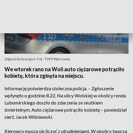
Zdjęcie ilustracyjne. Fot.: TVP3 Warszawa
We wtorek rano na Woli auto ciężarowe potrąciło
kobietę, która zginęła na miejscu.
Informację potwierdza stołeczna policja. – Zgłoszenie
wpłynęło o godzinie 8.22. Na ulicy Wolskiej w okolicy ronda
Lubomirskiego doszło do zdarzenia ze skutkiem
śmiertelnym. Auto ciężarowe potrąciło kobietę – powiedział
sierż. Jacek Wiśniewski.
Kierowcy muszą się liczyć z utrudnieniami. W okolicy tworzą