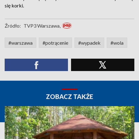
się korki.
Źródło:
TVP3 Warszawa,
#warszawa
#potrącenie
#wypadek
#wola
ZOBACZ TAKŻE