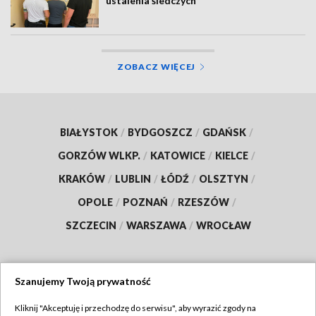
ustalenia śledczych
ZOBACZ WIĘCEJ
BIAŁYSTOK
/
BYDGOSZCZ
/
GDAŃSK
/
GORZÓW WLKP.
/
KATOWICE
/
KIELCE
/
KRAKÓW
/
LUBLIN
/
ŁÓDŹ
/
OLSZTYN
/
OPOLE
/
POZNAŃ
/
RZESZÓW
/
SZCZECIN
/
WARSZAWA
/
WROCŁAW
Szanujemy Twoją prywatność
Dołącz do nas:
Kliknij "Akceptuję i przechodzę do serwisu", aby wyrazić zgody na