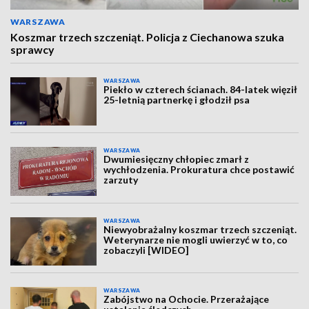
WARSZAWA
Koszmar trzech szczeniąt. Policja z Ciechanowa szuka
sprawcy
WARSZAWA
Piekło w czterech ścianach. 84-latek więził
25-letnią partnerkę i głodził psa
WARSZAWA
Dwumiesięczny chłopiec zmarł z
wychłodzenia. Prokuratura chce postawić
zarzuty
WARSZAWA
Niewyobrażalny koszmar trzech szczeniąt.
Weterynarze nie mogli uwierzyć w to, co
zobaczyli [WIDEO]
WARSZAWA
Zabójstwo na Ochocie. Przerażające