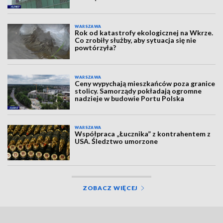
WARSZAWA
Rok od katastrofy ekologicznej na Wkrze.
Co zrobiły służby, aby sytuacja się nie
powtórzyła?
WARSZAWA
Ceny wypychają mieszkańców poza granice
stolicy. Samorządy pokładają ogromne
nadzieje w budowie Portu Polska
WARSZAWA
Współpraca „Łucznika” z kontrahentem z
USA. Śledztwo umorzone
ZOBACZ WIĘCEJ