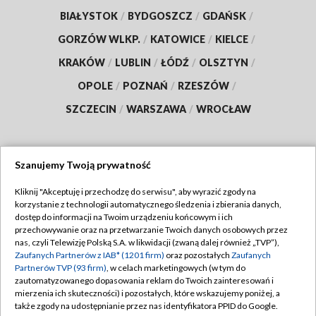
BIAŁYSTOK
/
BYDGOSZCZ
/
GDAŃSK
/
GORZÓW WLKP.
/
KATOWICE
/
KIELCE
/
KRAKÓW
/
LUBLIN
/
ŁÓDŹ
/
OLSZTYN
/
OPOLE
/
POZNAŃ
/
RZESZÓW
/
SZCZECIN
/
WARSZAWA
/
WROCŁAW
Szanujemy Twoją prywatność
Dołącz do nas:
Kliknij "Akceptuję i przechodzę do serwisu", aby wyrazić zgody na
korzystanie z technologii automatycznego śledzenia i zbierania danych,
TVP
dostęp do informacji na Twoim urządzeniu końcowym i ich
Abonament TVP
przechowywanie oraz na przetwarzanie Twoich danych osobowych przez
Regulamin TVP
nas, czyli Telewizję Polską S.A. w likwidacji (zwaną dalej również „TVP”),
Emisja w TVP
Polityka prywatności
Zaufanych Partnerów z IAB* (1201 firm)
oraz pozostałych
Zaufanych
Partnerów TVP (93 firm)
, w celach marketingowych (w tym do
Centrum informacji TVP
Moje zgody
zautomatyzowanego dopasowania reklam do Twoich zainteresowań i
mierzenia ich skuteczności) i pozostałych, które wskazujemy poniżej, a
Naziemna Telewizja Cyfrowa
Pomoc
także zgody na udostępnianie przez nas identyfikatora PPID do Google.