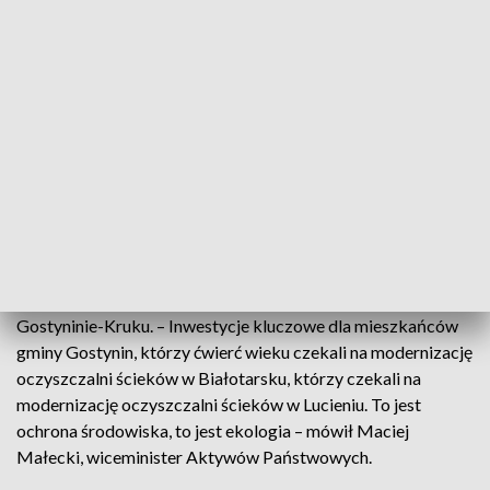
oczyszczalni ścieków w Lucieniu oraz Białotarsku. Obie
instalacje nie były remontowane od lat 90-tych ubiegłego
wieku. – Dzięki tej rozbudowie i przebudowie będzie można
podłączyć wiele innych miejscowości do tej oczyszczalni, jak
piękne miejscowości wypoczynkowe Miałkówek,
Kazimierzów, Białe, Antoninów – powiedział Paweł Goliszek,
zastępca wójta gminy Gostynin.
Dzięki inwestycji uda się nie tylko zmodernizować dwie
oczyszczalnie, ale również wybudować kilkanaście
kilometrów nowej sieci. To pozwoli na przyłączenie do
kanalizacji kilkaset nowych odbiorów, m.in. szpital w
Gostyninie-Kruku. – Inwestycje kluczowe dla mieszkańców
gminy Gostynin, którzy ćwierć wieku czekali na modernizację
oczyszczalni ścieków w Białotarsku, którzy czekali na
modernizację oczyszczalni ścieków w Lucieniu. To jest
ochrona środowiska, to jest ekologia – mówił Maciej
Małecki, wiceminister Aktywów Państwowych.