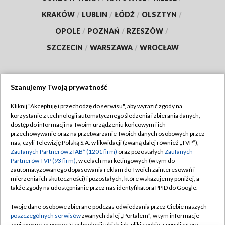
KRAKÓW
/
LUBLIN
/
ŁÓDŹ
/
OLSZTYN
/
OPOLE
/
POZNAŃ
/
RZESZÓW
/
SZCZECIN
/
WARSZAWA
/
WROCŁAW
Szanujemy Twoją prywatność
Dołącz do nas:
Kliknij "Akceptuję i przechodzę do serwisu", aby wyrazić zgody na
korzystanie z technologii automatycznego śledzenia i zbierania danych,
TVP
dostęp do informacji na Twoim urządzeniu końcowym i ich
Abonament TVP
przechowywanie oraz na przetwarzanie Twoich danych osobowych przez
Regulamin TVP
nas, czyli Telewizję Polską S.A. w likwidacji (zwaną dalej również „TVP”),
Emisja w TVP
Zaufanych Partnerów z IAB* (1201 firm)
oraz pozostałych
Zaufanych
Polityka prywatności
Partnerów TVP (93 firm)
, w celach marketingowych (w tym do
Centrum informacji TVP
Moje zgody
zautomatyzowanego dopasowania reklam do Twoich zainteresowań i
mierzenia ich skuteczności) i pozostałych, które wskazujemy poniżej, a
Naziemna Telewizja Cyfrowa
Pomoc
także zgody na udostępnianie przez nas identyfikatora PPID do Google.
Sklep TVP
Biuro reklamy
Twoje dane osobowe zbierane podczas odwiedzania przez Ciebie naszych
Rada Programowa
poszczególnych serwisów
zwanych dalej „Portalem”, w tym informacje
Kontakt
zapisywane za pomocą technologii takich jak: pliki cookie, sygnalizatory