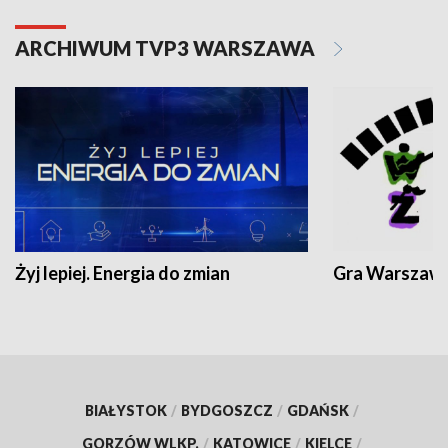
ARCHIWUM TVP3 WARSZAWA
Żyj lepiej. Energia do zmian
Gra Warszaw
BIAŁYSTOK
/
BYDGOSZCZ
/
GDAŃSK
/
GORZÓW WLKP.
/
KATOWICE
/
KIELCE
/