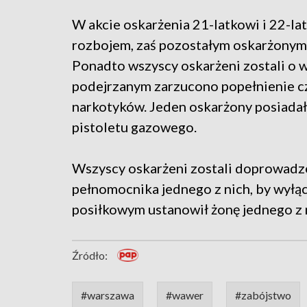
W akcie oskarżenia 21-latkowi i 22-la
rozbojem, zaś pozostałym oskarżonym
Ponadto wszyscy oskarżeni zostali o w
podejrzanym zarzucono popełnienie c
narkotyków. Jeden oskarżony posiada
pistoletu gazowego.
Wszyscy oskarżeni zostali doprowadze
pełnomocnika jednego z nich, by wyłą
posiłkowym ustanowił żonę jednego z
Źródło:
#warszawa
#wawer
#zabójstwo