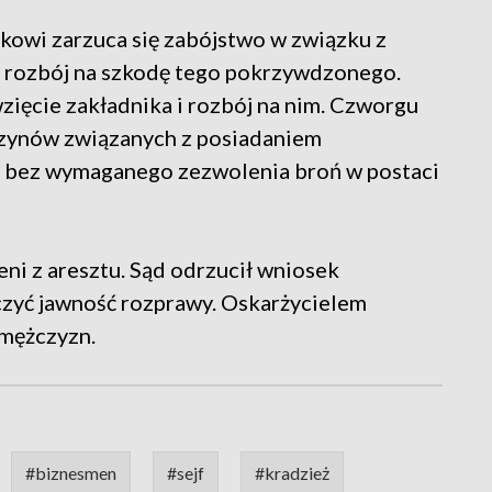
tkowi zarzuca się zabójstwo w związku z
 rozbój na szkodę tego pokrzywdzonego.
zięcie zakładnika i rozbój na nim. Czworgu
zynów związanych z posiadaniem
ł bez wymaganego zezwolenia broń w postaci
ni z aresztu. Sąd odrzucił wniosek
czyć jawność rozprawy. Oskarżycielem
 mężczyzn.
#biznesmen
#sejf
#kradzież