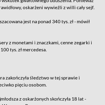
szło wskutek gwałtownego uduszenia. Ponieważ
widłowy, oskarżeni wywieźli z willi cały sejf.
zacowana jest na ponad 340 tys. zł - mówił
ery z monetami i znaczkami, cenne zegarki i
 100 tys. zł mercedesa.
a zakończyła śledztwo w tej sprawie i
zeciwko pięciu osobom.
ajmłodsza z oskarżonych skończyła 18 lat -