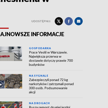
UDOSTĘPNIJ:
AJNOWSZE INFORMACJE
GOSPODARKA
Prace Veolii w Warszawie.
Największa przerwa w
dostawie dotyczy prawie 700
budynków
NA SYGNALE
Zabezpieczyli ponad 72 kg
narkotyków i zatrzymali ponad
300 osób. Podsumowanie
akcji
NA DROGACH
Rusza remont drugiej jezdni