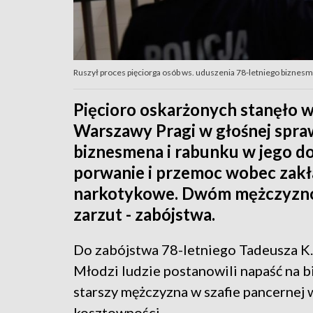
Ruszył proces pięciorga osób ws. uduszenia 78-letniego biznes
Pięcioro oskarżonych stanęło 
Warszawy Pragi w głośnej spra
biznesmena i rabunku w jego d
porwanie i przemoc wobec zakł
narkotykowe. Dwóm mężczyzno
zarzut - zabójstwa.
Do zabójstwa 78-letniego Tadeusza K.
Młodzi ludzie postanowili napaść na b
starszy mężczyzna w szafie pancernej
kosztowności.