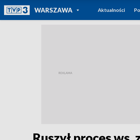
POWRÓT DO
WARSZAWA
Aktualności
Po
TVP REGIONY
Ruszył proces ws.