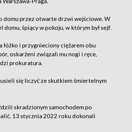
a Warszawa-Praga.
i do domu przez otwarte drzwi wejściowe. W
l domu, śpiący w pokoju, w którym był sejf.
 łóżko i przygnieciony ciężarem obu
ór, oskarżeni związali mu nogi i ręce,
dzi prokuratura.
usieli się liczyć ze skutkiem śmiertelnym
eździli skradzionym samochodem po
lić. 13 stycznia 2022 roku dokonali