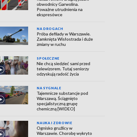
obwodnicy Garwolina.
Poważne utrudnienia na
ekspresówce
NA DROGACH
Próba defilady w Warszawie.
Zamknięta Wisłostrada i duże
zmiany w ruchu
SPOŁECZNE
Nie chcą siedzieć sami przed
telewizorem. Tutaj seniorzy
odzyskują radość życia
NA SYGNALE
Tajemnicze substancje pod
Warszawą. Ściągnięto
specjalistyczną grupę
chemiczną [WIDEO]
NAUKA I ZDROWIE
Ognisko gruźlicy w
Warszawie. Chorobę wykryto