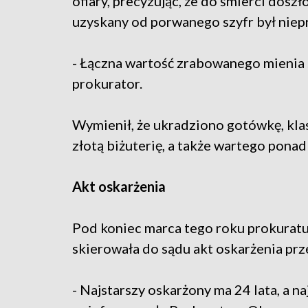
ofiary, precyzując, że do śmierci do
uzyskany od porwanego szyfr był niepra
- Łączna wartość zrabowanego mienia s
prokurator.
Wymienił, że ukradziono gotówkę, klas
złotą biżuterię, a także wartego ponad
Akt oskarżenia
Pod koniec marca tego roku prokuratur
skierowała do sądu akt oskarżenia pr
- Najstarszy oskarżony ma 24 lata, a n