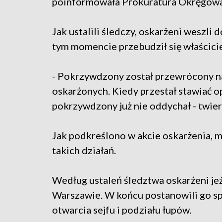
poinformowała Prokuratura Okręgow
Jak ustalili śledczy, oskarżeni weszl
tym momencie przebudził się właścicie
- Pokrzywdzony został przewrócony na
oskarżonych. Kiedy przestał stawiać op
pokrzywdzony już nie oddychał - twier
Jak podkreślono w akcie oskarżenia, m
takich działań.
Według ustaleń śledztwa oskarżeni j
Warszawie. W końcu postanowili go spa
otwarcia sejfu i podziału łupów.