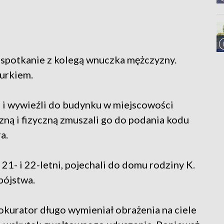
 spotkanie z kolegą wnuczka mężczyzny.
nurkiem.
 i wywieźli do budynku w miejscowości
zną i fizyczną zmuszali go do podania kodu
a.
1- i 22-letni, pojechali do domu rodziny K.
bójstwa.
okurator długo wymieniał obrażenia na ciele