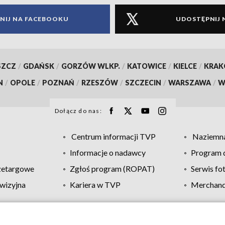
NIJ NA FACEBOOKU
UDOSTĘPNIJ 
SZCZ
/
GDAŃSK
/
GORZÓW WLKP.
/
KATOWICE
/
KIELCE
/
KRA
N
/
OPOLE
/
POZNAŃ
/
RZESZÓW
/
SZCZECIN
/
WARSZAWA
/
W
Dołącz do nas:
Centrum informacji TVP
Naziemna
Informacje o nadawcy
Program d
zetargowe
Zgłoś program (ROPAT)
Serwis fo
wizyjna
Kariera w TVP
Merchandi