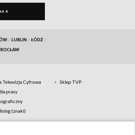
NA X
KÓW
/
LUBLIN
/
ŁÓDŹ
/
ROCŁAW
 Telewizja Cyfrowa
Sklep TVP
la prasy
tograficzny
sing (znaki)