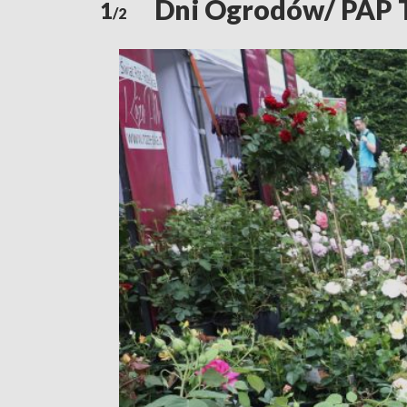
Dni Ogrodów/ PAP 
1
/2