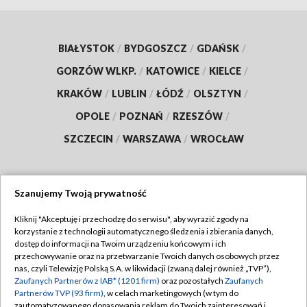
BIAŁYSTOK
/
BYDGOSZCZ
/
GDAŃSK
/
GORZÓW WLKP.
/
KATOWICE
/
KIELCE
/
KRAKÓW
/
LUBLIN
/
ŁÓDŹ
/
OLSZTYN
/
OPOLE
/
POZNAŃ
/
RZESZÓW
/
SZCZECIN
/
WARSZAWA
/
WROCŁAW
Szanujemy Twoją prywatność
Dołącz do nas:
Kliknij "Akceptuję i przechodzę do serwisu", aby wyrazić zgody na
korzystanie z technologii automatycznego śledzenia i zbierania danych,
TVP
dostęp do informacji na Twoim urządzeniu końcowym i ich
Abonament TVP
przechowywanie oraz na przetwarzanie Twoich danych osobowych przez
Regulamin TVP
nas, czyli Telewizję Polską S.A. w likwidacji (zwaną dalej również „TVP”),
Emisja w TVP
Polityka prywatności
Zaufanych Partnerów z IAB* (1201 firm)
oraz pozostałych
Zaufanych
Partnerów TVP (93 firm)
, w celach marketingowych (w tym do
Centrum informacji TVP
Moje zgody
zautomatyzowanego dopasowania reklam do Twoich zainteresowań i