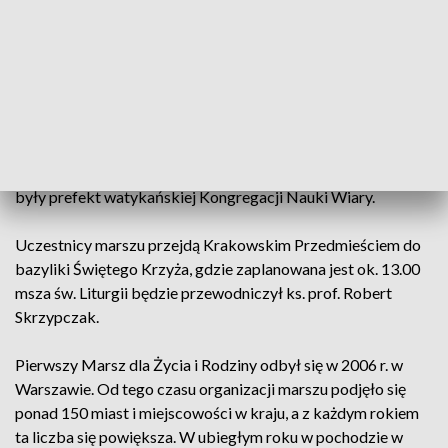
Świadectwo przekaże także muzyk, dziennikarz i publicysta
Jan Pospieszalski, który nie tylko pochodzi z wielodzietnej
rodziny, ale także sam taką tworzy.
Do uczestnictwa w wydarzeniu zapraszają m.in. aktorzy
Dariusz Kowalski i Marcin Kwaśny, a także dziennikarz Rafał
Patyra czy Barbara Nowak, małopolski kurator oświaty.
Swoją zachętę wystosował również kard. Gerhard Muller,
były prefekt watykańskiej Kongregacji Nauki Wiary.
Uczestnicy marszu przejdą Krakowskim Przedmieściem do
bazyliki Świętego Krzyża, gdzie zaplanowana jest ok. 13.00
msza św. Liturgii będzie przewodniczył ks. prof. Robert
Skrzypczak.
Pierwszy Marsz dla Życia i Rodziny odbył się w 2006 r. w
Warszawie. Od tego czasu organizacji marszu podjęło się
ponad 150 miast i miejscowości w kraju, a z każdym rokiem
ta liczba się powiększa. W ubiegłym roku w pochodzie w