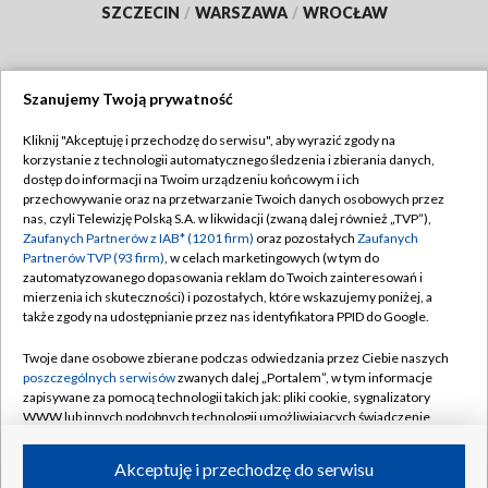
SZCZECIN
/
WARSZAWA
/
WROCŁAW
Szanujemy Twoją prywatność
Dołącz do nas:
Kliknij "Akceptuję i przechodzę do serwisu", aby wyrazić zgody na
korzystanie z technologii automatycznego śledzenia i zbierania danych,
TVP
dostęp do informacji na Twoim urządzeniu końcowym i ich
Abonament TVP
przechowywanie oraz na przetwarzanie Twoich danych osobowych przez
Regulamin TVP
nas, czyli Telewizję Polską S.A. w likwidacji (zwaną dalej również „TVP”),
Emisja w TVP
Zaufanych Partnerów z IAB* (1201 firm)
oraz pozostałych
Zaufanych
Polityka prywatności
Partnerów TVP (93 firm)
, w celach marketingowych (w tym do
Centrum informacji TVP
Moje zgody
zautomatyzowanego dopasowania reklam do Twoich zainteresowań i
mierzenia ich skuteczności) i pozostałych, które wskazujemy poniżej, a
Naziemna Telewizja Cyfrowa
Pomoc
także zgody na udostępnianie przez nas identyfikatora PPID do Google.
Sklep TVP
Biuro reklamy
Twoje dane osobowe zbierane podczas odwiedzania przez Ciebie naszych
Rada Programowa
poszczególnych serwisów
zwanych dalej „Portalem”, w tym informacje
Kontakt
zapisywane za pomocą technologii takich jak: pliki cookie, sygnalizatory
System NOS
WWW lub innych podobnych technologii umożliwiających świadczenie
dopasowanych i bezpiecznych usług, personalizację treści oraz reklam,
Informacje o nadawcy
Kanały
udostępnianie funkcji mediów społecznościowych oraz analizowanie
Akceptuję i przechodzę do serwisu
ruchu w Internecie.
Program dla prasy