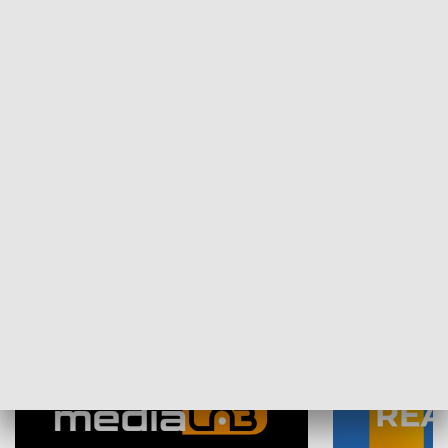
Plebiscyt Najlepsi Sportowcy
Wiadomości 
Warszawy 2025
SPOŁECZEŃSTWO