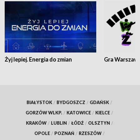
Żyj lepiej. Energia do zmian
Gra Warszaw
BIAŁYSTOK
/
BYDGOSZCZ
/
GDAŃSK
/
GORZÓW WLKP.
/
KATOWICE
/
KIELCE
/
KRAKÓW
/
LUBLIN
/
ŁÓDŹ
/
OLSZTYN
/
OPOLE
/
POZNAŃ
/
RZESZÓW
/