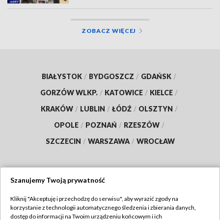
ZOBACZ WIĘCEJ
BIAŁYSTOK
/
BYDGOSZCZ
/
GDAŃSK
/
GORZÓW WLKP.
/
KATOWICE
/
KIELCE
/
KRAKÓW
/
LUBLIN
/
ŁÓDŹ
/
OLSZTYN
/
OPOLE
/
POZNAŃ
/
RZESZÓW
/
SZCZECIN
/
WARSZAWA
/
WROCŁAW
Szanujemy Twoją prywatność
Dołącz do nas:
Kliknij "Akceptuję i przechodzę do serwisu", aby wyrazić zgody na
korzystanie z technologii automatycznego śledzenia i zbierania danych,
TVP
dostęp do informacji na Twoim urządzeniu końcowym i ich