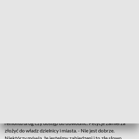
skrzyżowaniem drugiej i piątej linii metra. Niestety wszystko
w bliżej nieokreślonej przyszłości sięgającej nawet dekad.
Mieszkańcy mają dość obietnic, bo potrzebują metra jak
najszybciej. - Dojeżdżam do pracy z Pragi Południe i jest
kiepsko - skarży się mieszkanka.
Teraz w tej dzielnicy żyje ponad 60 tysięcy mieszkańców,
wkrótce szacuje się, że będzie ich dwa razy więcej. Jednym z
nowych mieszkańców będzie Pan Andrzej, który planuje
przeprowadzkę podczas wakacji. - Jeśli wszyscy się tak
zasiedlą, a ma być 50 tys. ludzi, to my nie wyjdziemy i
utkniemy. Będziemy do centrum stali w gigantycznych
korkach - komentuje Andrzej Świętochowski, autor petycji.
Dlatego stworzył petycje wraz z innymi mieszkańcami i
właśnie zbierają podpisy. Chcą przyspieszyć budowę metra,
remontu dróg czy dostęp do obwodnic. Petycje zamierza
złożyć do władz dzielnicy i miasta. - Nie jest dobrze.
Niektórzy mówią, że jesteśmy zabiedzeni i to złe słowo.