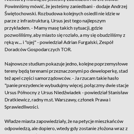
Powinniśmy mówić, że jesteśmy zaniedbani - dodaje Andrzej
Świętochowski. Rozbudowa kolejnych osiedli nie idzie w
parze z infrastrukturą. Ursus jest tego najlepszym
przykładem. - Mamy masę takich sytuacji, gdzie
pozwoliliśmy, aby miasto się rozlało, a my się obudziliśmy z
ręką w.... i "ojej" - powiedział Adrian Furgalski, Zespół
Doradców Gospodarczych TOR.
Najnowsze studium pokazuje jedno, kolejne poprzemysłowe
tereny będą terenami przeznaczonymi po deweloperkę, stad
też apel części samorządowców. - Ja rzucam takie hasło
"panie prezydencie wybudujmy więcej. połączmy dwie stacje
Ursus Północny z Ursus Niedźwiadek - powiedział Stanisław
Dratkiewicz, radny m.st. Warszawy, członek Prawa i
Sprawiedliwości.
Władze miasta zapowiedziały, że na petycje mieszkańców
odpowiedzą, ale dopiero, wtedy gdy zostanie złożona wraz z