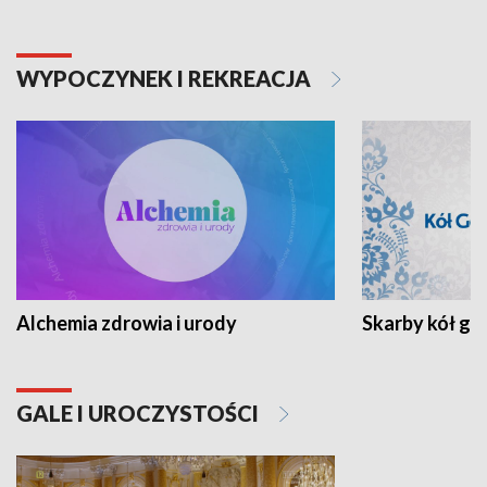
WYPOCZYNEK I REKREACJA
Alchemia zdrowia i urody
Skarby kół go
GALE I UROCZYSTOŚCI