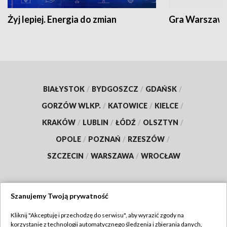
Żyj lepiej. Energia do zmian
Gra Warszaw
BIAŁYSTOK
/
BYDGOSZCZ
/
GDAŃSK
/
GORZÓW WLKP.
/
KATOWICE
/
KIELCE
/
KRAKÓW
/
LUBLIN
/
ŁÓDŹ
/
OLSZTYN
/
OPOLE
/
POZNAŃ
/
RZESZÓW
/
SZCZECIN
/
WARSZAWA
/
WROCŁAW
Szanujemy Twoją prywatność
Dołącz do nas:
Kliknij "Akceptuję i przechodzę do serwisu", aby wyrazić zgody na
korzystanie z technologii automatycznego śledzenia i zbierania danych,
TVP