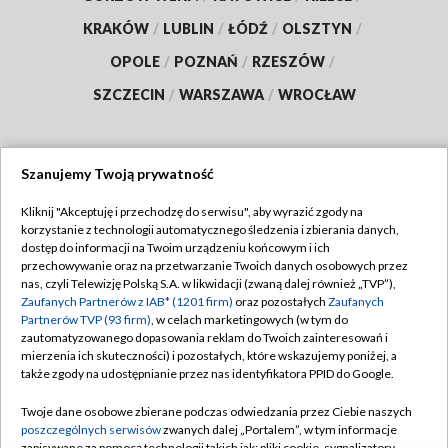
KRAKÓW
/
LUBLIN
/
ŁÓDŹ
/
OLSZTYN
/
OPOLE
/
POZNAŃ
/
RZESZÓW
/
SZCZECIN
/
WARSZAWA
/
WROCŁAW
Szanujemy Twoją prywatność
Dołącz do nas:
Kliknij "Akceptuję i przechodzę do serwisu", aby wyrazić zgody na
korzystanie z technologii automatycznego śledzenia i zbierania danych,
TVP
dostęp do informacji na Twoim urządzeniu końcowym i ich
Abonament TVP
przechowywanie oraz na przetwarzanie Twoich danych osobowych przez
Regulamin TVP
nas, czyli Telewizję Polską S.A. w likwidacji (zwaną dalej również „TVP”),
Emisja w TVP
Zaufanych Partnerów z IAB* (1201 firm)
oraz pozostałych
Zaufanych
Polityka prywatności
Partnerów TVP (93 firm)
, w celach marketingowych (w tym do
Centrum informacji TVP
Moje zgody
zautomatyzowanego dopasowania reklam do Twoich zainteresowań i
mierzenia ich skuteczności) i pozostałych, które wskazujemy poniżej, a
Naziemna Telewizja Cyfrowa
Pomoc
także zgody na udostępnianie przez nas identyfikatora PPID do Google.
Sklep TVP
Biuro reklamy
Twoje dane osobowe zbierane podczas odwiedzania przez Ciebie naszych
Rada Programowa
poszczególnych serwisów
zwanych dalej „Portalem”, w tym informacje
Kontakt
zapisywane za pomocą technologii takich jak: pliki cookie, sygnalizatory