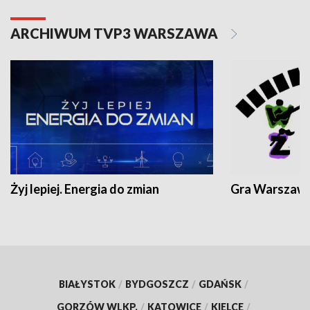
ARCHIWUM TVP3 WARSZAWA
Żyj lepiej. Energia do zmian
Gra Warszaw
BIAŁYSTOK
/
BYDGOSZCZ
/
GDAŃSK
/
GORZÓW WLKP.
/
KATOWICE
/
KIELCE
/