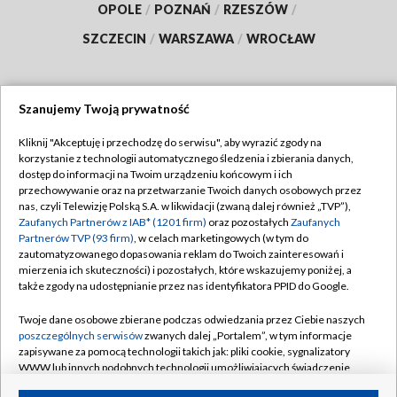
OPOLE
/
POZNAŃ
/
RZESZÓW
/
SZCZECIN
/
WARSZAWA
/
WROCŁAW
Szanujemy Twoją prywatność
Dołącz do nas:
Kliknij "Akceptuję i przechodzę do serwisu", aby wyrazić zgody na
korzystanie z technologii automatycznego śledzenia i zbierania danych,
TVP
dostęp do informacji na Twoim urządzeniu końcowym i ich
Abonament TVP
przechowywanie oraz na przetwarzanie Twoich danych osobowych przez
Regulamin TVP
nas, czyli Telewizję Polską S.A. w likwidacji (zwaną dalej również „TVP”),
Emisja w TVP
Polityka prywatności
Zaufanych Partnerów z IAB* (1201 firm)
oraz pozostałych
Zaufanych
Partnerów TVP (93 firm)
, w celach marketingowych (w tym do
Centrum informacji TVP
Moje zgody
zautomatyzowanego dopasowania reklam do Twoich zainteresowań i
mierzenia ich skuteczności) i pozostałych, które wskazujemy poniżej, a
Naziemna Telewizja Cyfrowa
Pomoc
także zgody na udostępnianie przez nas identyfikatora PPID do Google.
Sklep TVP
Biuro reklamy
Twoje dane osobowe zbierane podczas odwiedzania przez Ciebie naszych
Rada Programowa
Kontakt
poszczególnych serwisów
zwanych dalej „Portalem”, w tym informacje
zapisywane za pomocą technologii takich jak: pliki cookie, sygnalizatory
System NOS
WWW lub innych podobnych technologii umożliwiających świadczenie
dopasowanych i bezpiecznych usług, personalizację treści oraz reklam,
Informacje o nadawcy
Kanały