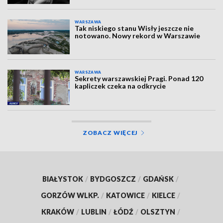
WARSZAWA
Tak niskiego stanu Wisły jeszcze nie
notowano. Nowy rekord w Warszawie
WARSZAWA
Sekrety warszawskiej Pragi. Ponad 120
kapliczek czeka na odkrycie
ZOBACZ WIĘCEJ
BIAŁYSTOK
/
BYDGOSZCZ
/
GDAŃSK
/
GORZÓW WLKP.
/
KATOWICE
/
KIELCE
/
KRAKÓW
/
LUBLIN
/
ŁÓDŹ
/
OLSZTYN
/