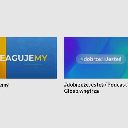
jemy
#dobrzeżeJesteś / Podcast 
Głos z wnętrza