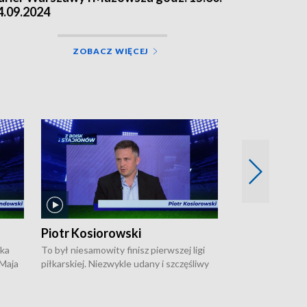
4.09.2024
ZOBACZ WIĘCEJ
Piotr Kosiorowski
Tomasz Mat
ska
To był niesamowity finisz pierwszej ligi
Robert Lewandow
 Maja
piłkarskiej. Niezwykle udany i szczęśliwy
przygodę z Barc
ki na
dla Polonii Warszawa, która w ostatnich
Saternusa jest p
sekundach wywalczyła prawo gry w
Tomasz Matuszews
Open
barażach o ekstraklasę. W Magazynie
opowiada o począ