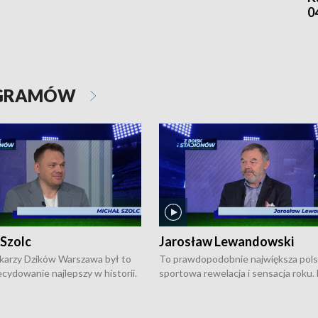
0
OGRAMÓW
 Szolc
Jarosław Lewandowski
karzy Dzików Warszawa był to
To prawdopodobnie największa pol
cydowanie najlepszy w historii.
sportowa rewelacja i sensacja roku.
pierwszy raz sięgnęli po
Chwalińska podbiła serca całej Pols
rodowe trofeum, wygrywając
kortach imienia Rolanda Garrosa w
ocno Europejską. Potem zaczęli
wielkoszlemowym turnieju French 