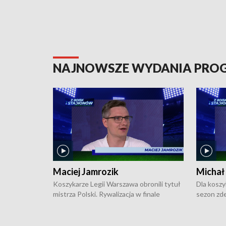
NAJNOWSZE WYDANIA PR
Maciej Jamrozik
Michał
Koszykarze Legii Warszawa obronili tytuł
Dla koszy
mistrza Polski. Rywalizacja w finale
sezon zde
ekstraklasy toczyła się do czterech
Najpierw 
zwycięstw i dopiero ostatni, siódmy mecz
międzyna
okazał się decydujący. W hali przy
Ligę Półn