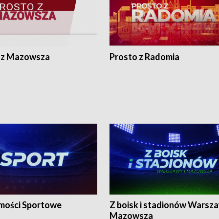
 z Mazowsza
Prosto z Radomia
ości Sportowe
Z boisk i stadionów Warsza
Mazowsza