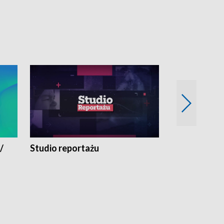
/
Studio reportażu
Eksperyment