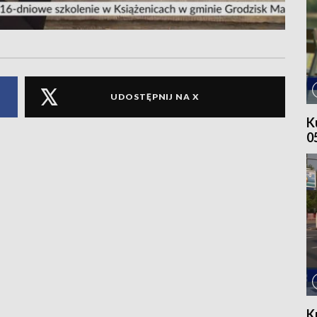
UDOSTĘPNIJ NA X
K
0
K