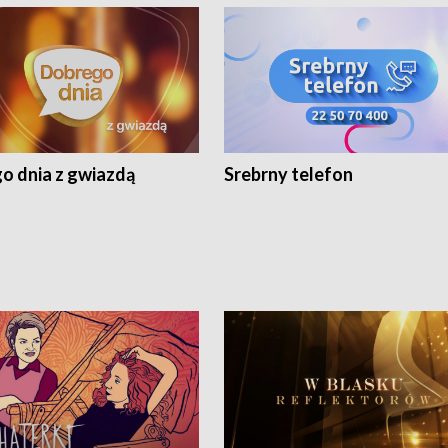
o dnia z gwiazdą
Srebrny telefon