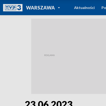
POWRÓT DO
WARSZAWA
Aktualności
Po
TVP REGIONY
23.06.2023