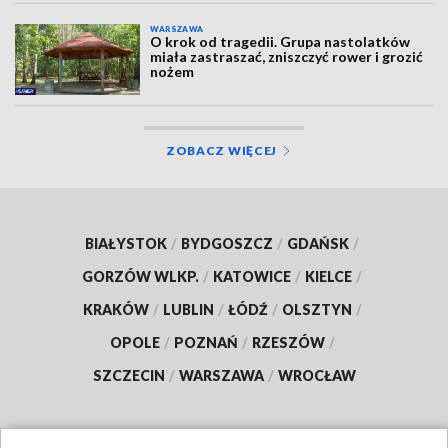
WARSZAWA
O krok od tragedii. Grupa nastolatków
miała zastraszać, zniszczyć rower i grozić
nożem
ZOBACZ WIĘCEJ
BIAŁYSTOK
/
BYDGOSZCZ
/
GDAŃSK
/
GORZÓW WLKP.
/
KATOWICE
/
KIELCE
/
KRAKÓW
/
LUBLIN
/
ŁÓDŹ
/
OLSZTYN
/
OPOLE
/
POZNAŃ
/
RZESZÓW
/
SZCZECIN
/
WARSZAWA
/
WROCŁAW