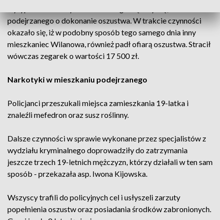
wytypowali i zatrzymali 19-letniego mężczyznę,
podejrzanego o dokonanie oszustwa. W trakcie czynności
okazało się, iż w podobny sposób tego samego dnia inny
mieszkaniec Wilanowa, również padł ofiarą oszustwa. Stracił
wówczas zegarek o wartości 17 500 zł.
Narkotyki w mieszkaniu podejrzanego
Policjanci przeszukali miejsca zamieszkania 19-latka i
znaleźli mefedron oraz susz roślinny.
Dalsze czynności w sprawie wykonane przez specjalistów z
wydziału kryminalnego doprowadziły do zatrzymania
jeszcze trzech 19-letnich mężczyzn, którzy działali w ten sam
sposób - przekazała asp. Iwona Kijowska.
Wszyscy trafili do policyjnych cel i usłyszeli zarzuty
popełnienia oszustw oraz posiadania środków zabronionych.