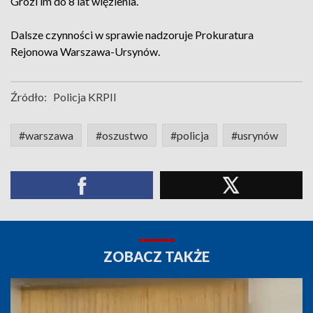
Grozi im do 8 lat więzienia.
Dalsze czynności w sprawie nadzoruje Prokuratura
Rejonowa Warszawa-Ursynów.
Źródło:
Policja KRPII
#warszawa
#oszustwo
#policja
#usrynów
ZOBACZ TAKŻE