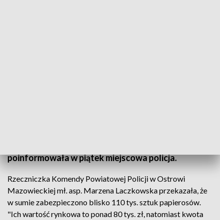
fot. TVP3 Warszawa
Ponad 5,4 tys. paczek nielegalnych papierosów o
wartości ponad 80 tys. zł zabezpieczyli na terenie
pow. ostrowskiego policjanci z funkcjonariuszami
Służby Celno-Skarbowej i Straży Granicznej -
poinformowała w piątek miejscowa policja.
Rzeczniczka Komendy Powiatowej Policji w Ostrowi
Mazowieckiej mł. asp. Marzena Laczkowska przekazała, że
w sumie zabezpieczono blisko 110 tys. sztuk papierosów.
"Ich wartość rynkowa to ponad 80 tys. zł, natomiast kwota