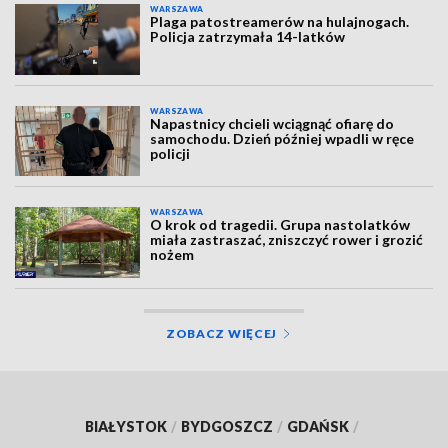
WARSZAWA
Plaga patostreamerów na hulajnogach.
Policja zatrzymała 14-latków
WARSZAWA
Napastnicy chcieli wciągnąć ofiarę do
samochodu. Dzień później wpadli w ręce
policji
WARSZAWA
O krok od tragedii. Grupa nastolatków
miała zastraszać, zniszczyć rower i grozić
nożem
ZOBACZ WIĘCEJ
BIAŁYSTOK
/
BYDGOSZCZ
/
GDAŃSK
/