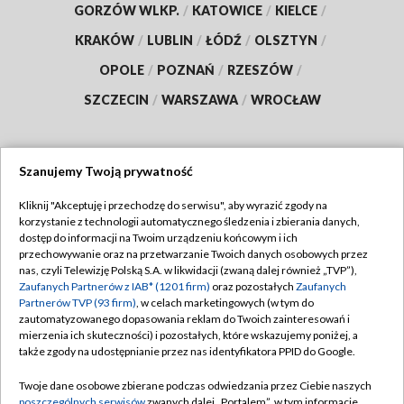
GORZÓW WLKP.
/
KATOWICE
/
KIELCE
/
KRAKÓW
/
LUBLIN
/
ŁÓDŹ
/
OLSZTYN
/
OPOLE
/
POZNAŃ
/
RZESZÓW
/
SZCZECIN
/
WARSZAWA
/
WROCŁAW
Szanujemy Twoją prywatność
Dołącz do nas:
Kliknij "Akceptuję i przechodzę do serwisu", aby wyrazić zgody na
korzystanie z technologii automatycznego śledzenia i zbierania danych,
TVP
dostęp do informacji na Twoim urządzeniu końcowym i ich
Abonament TVP
przechowywanie oraz na przetwarzanie Twoich danych osobowych przez
Regulamin TVP
nas, czyli Telewizję Polską S.A. w likwidacji (zwaną dalej również „TVP”),
Emisja w TVP
Polityka prywatności
Zaufanych Partnerów z IAB* (1201 firm)
oraz pozostałych
Zaufanych
Partnerów TVP (93 firm)
, w celach marketingowych (w tym do
Centrum informacji TVP
Moje zgody
zautomatyzowanego dopasowania reklam do Twoich zainteresowań i
mierzenia ich skuteczności) i pozostałych, które wskazujemy poniżej, a
Naziemna Telewizja Cyfrowa
Pomoc
także zgody na udostępnianie przez nas identyfikatora PPID do Google.
Sklep TVP
Biuro reklamy
Twoje dane osobowe zbierane podczas odwiedzania przez Ciebie naszych
Rada Programowa
Kontakt
poszczególnych serwisów
zwanych dalej „Portalem”, w tym informacje